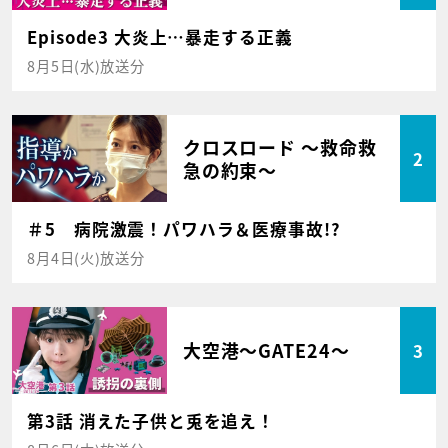
Episode3 大炎上…暴走する正義
8月5日(水)放送分
クロスロード ～救命救
2
急の約束～
＃5 病院激震！パワハラ＆医療事故!?
8月4日(火)放送分
大空港～GATE24～
3
第3話 消えた子供と兎を追え！