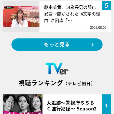
5
藤本美貴、14歳長男の服に
異変→聞かされた“4文字の理
由”に困惑「…
2026.08.05
もっと見る
視聴ランキング
（テレビ朝日）
大追跡～警視庁ＳＳＢ
1
Ｃ強行犯係～ Season2