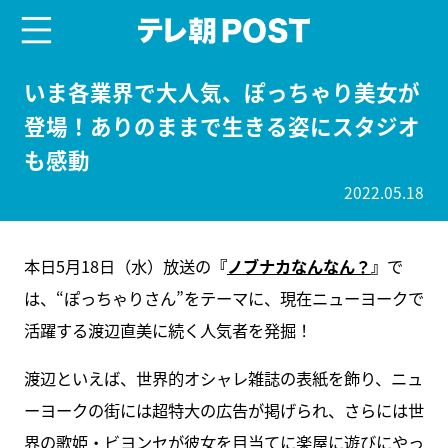
menu
テレ朝POST
いま各業界で大人気、ぽっちゃり美女が
登場！ありのままで生きる姿にスタジオ
も感動
2022.05.18
本日5月18日（水）放送の
『
ノブナカなんなん？
』
で
は、“ぽっちゃりさん”をテーマに、現在ニューヨークで
活躍する渡辺直美に続く人気者を発掘！
渡辺といえば、世界的オシャレ雑誌の表紙を飾り、ニュ
ーヨークの街には超特大の広告が掲げられ、さらには世
界の歌姫・ビヨンセが彼女を目当てに楽屋に遊びにやっ