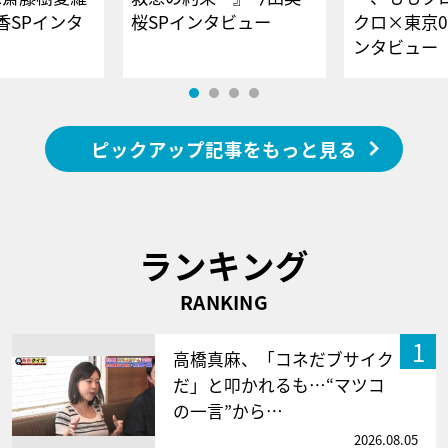
香SPインタ
桜SPインタビュー
クロ×東京0
ンタビュー
ピックアップ記事をもっと見る
ランキング
RANKING
1
高橋真麻、「コネだブサイク
だ」と叩かれるも…“マツコ
の一言”から…
2026.08.05