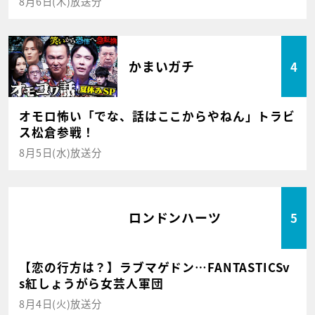
8月6日(木)放送分
かまいガチ
4
オモロ怖い「でな、話はここからやねん」トラビ
ス松倉参戦！
8月5日(水)放送分
ロンドンハーツ
5
【恋の行方は？】ラブマゲドン…FANTASTICSv
s紅しょうがら女芸人軍団
8月4日(火)放送分