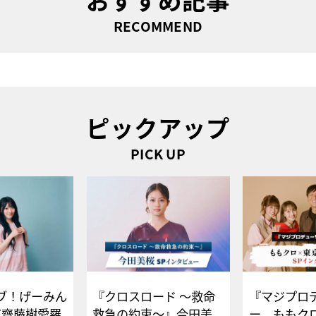
RECOMMEND
ピックアップ
PICK UP
ブ！げーみん
『クロスロード ～救命
『マジプロ
E齋藤樹愛羅
救急の約束～』今田美
ー、ももク