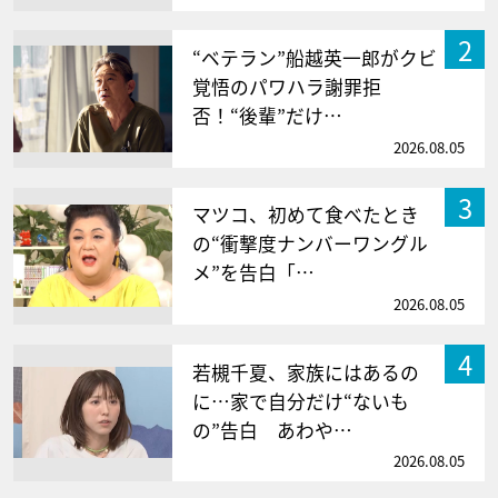
2
“ベテラン”船越英一郎がクビ
覚悟のパワハラ謝罪拒
否！“後輩”だけ…
2026.08.05
3
マツコ、初めて食べたとき
の“衝撃度ナンバーワングル
メ”を告白「…
2026.08.05
4
若槻千夏、家族にはあるの
に…家で自分だけ“ないも
の”告白 あわや…
2026.08.05