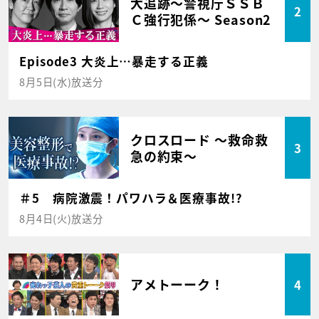
大追跡～警視庁ＳＳＢ
2
Ｃ強行犯係～ Season2
Episode3 大炎上…暴走する正義
8月5日(水)放送分
クロスロード ～救命救
3
急の約束～
＃5 病院激震！パワハラ＆医療事故!?
8月4日(火)放送分
アメトーーク！
4