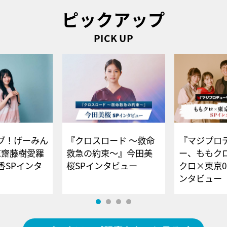
ピックアップ
PICK UP
ブ！げーみん
『クロスロード ～救命
『マジプロ
E齋藤樹愛羅
救急の約束～』今田美
ー、ももク
香SPインタ
桜SPインタビュー
クロ×東京0
ンタビュー