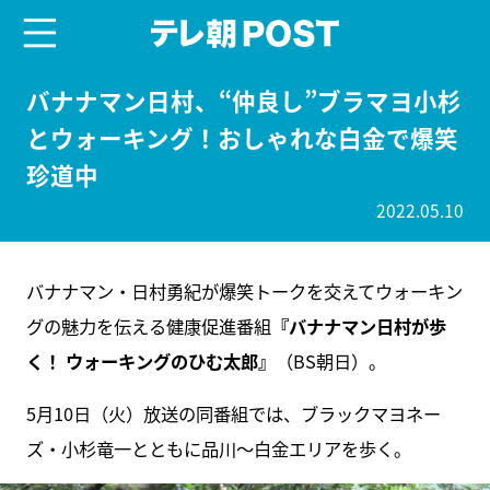
menu
テレ朝POST
バナナマン日村、“仲良し”ブラマヨ小杉
とウォーキング！おしゃれな白金で爆笑
珍道中
2022.05.10
バナナマン・日村勇紀が爆笑トークを交えてウォーキン
グの魅力を伝える健康促進番組
『バナナマン日村が歩
く！ ウォーキングのひむ太郎』
（BS朝日）。
5月10日（火）放送の同番組では、ブラックマヨネー
ズ・小杉竜一とともに品川～白金エリアを歩く。