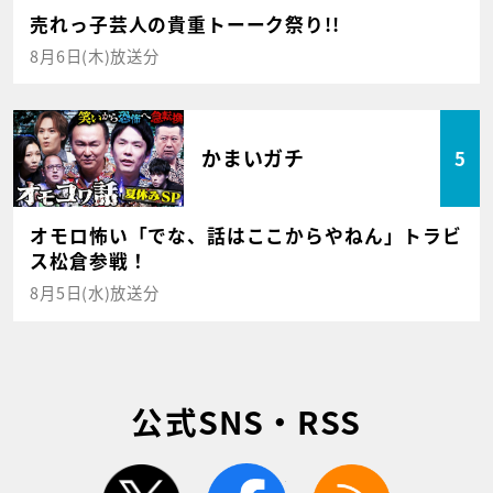
売れっ子芸人の貴重トーーク祭り!!
8月6日(木)放送分
かまいガチ
5
オモロ怖い「でな、話はここからやねん」トラビ
ス松倉参戦！
8月5日(水)放送分
公式SNS・RSS
twitter
facebook
rss