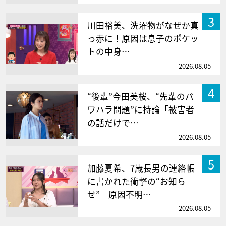
3
川田裕美、洗濯物がなぜか真
っ赤に！原因は息子のポケッ
トの中身…
2026.08.05
4
“後輩”今田美桜、“先輩のパ
ワハラ問題”に持論「被害者
の話だけで…
2026.08.05
5
加藤夏希、7歳長男の連絡帳
に書かれた衝撃の“お知ら
せ” 原因不明…
2026.08.05