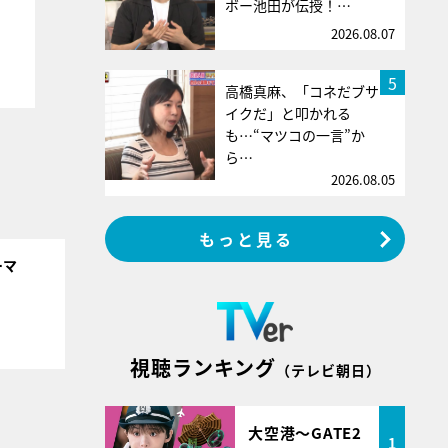
ボー池田が伝授！…
2026.08.07
5
高橋真麻、「コネだブサ
イクだ」と叩かれる
も…“マツコの一言”か
ら…
2026.08.05
もっと見る
ーマ
視聴ランキング
（テレビ朝日）
大空港～GATE2
1