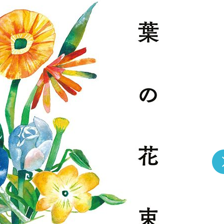
『アイ＝ラブ！げーみん
E齋藤樹愛羅＆佐々木舞
ビュー