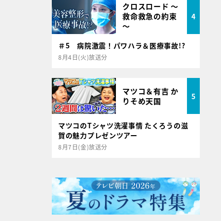
クロスロード ～
救命救急の約束
4
～
＃5 病院激震！パワハラ＆医療事故!?
8月4日(火)放送分
マツコ＆有吉 か
5
りそめ天国
マツコのTシャツ洗濯事情 たくろうの滋
賀の魅力プレゼンツアー
8月7日(金)放送分