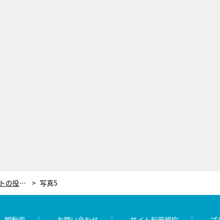
サヘル・ローズ、悔しかった“テロリストの役”。芸能界で純外国人でも活躍できるレール作りが目標に
写真5
レ朝動画
お問い合わせ
サイト利用規約
プ