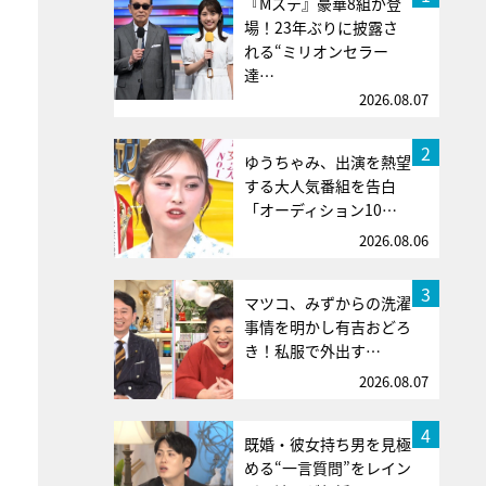
『Mステ』豪華8組が登
場！23年ぶりに披露さ
れる“ミリオンセラー
達…
2026.08.07
2
ゆうちゃみ、出演を熱望
する大人気番組を告白
「オーディション10…
2026.08.06
3
マツコ、みずからの洗濯
事情を明かし有吉おどろ
き！私服で外出す…
2026.08.07
4
既婚・彼女持ち男を見極
める“一言質問”をレイン