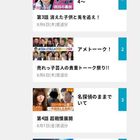
4～
第3話 消えた子供と兎を追え！
8月6日(木)放送分
アメトーーク！
2
売れっ子芸人の貴重トーーク祭り!!
8月6日(木)放送分
名探偵のままで
3
いて
第4話 超戦慄展開
8月7日(金)放送分