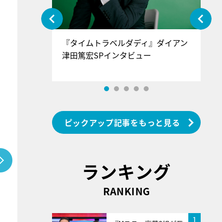
ぐ』＝LOV
『タイムトラベルダディ』ダイアン
『
香SPインタ
津田篤宏SPインタビュー
～
ピックアップ記事をもっと見る
ランキング
RANKING
1