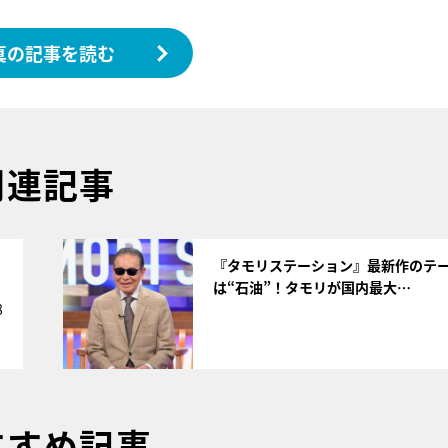
真の記事を読む
関連記事
サムネイル
く
『タモリステーション』最新作のテ
は“石油”！タモリが国内最大…
8
すすめ記事