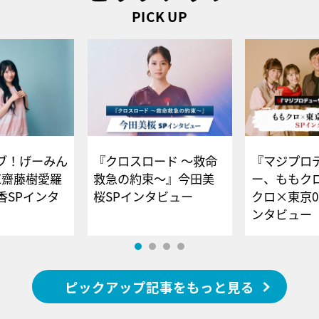
PICK UP
ブ！げーみん
『クロスロード ～救命
『マジプロ
E齋藤樹愛羅
救急の約束～』今田美
ー、ももク
香SPインタ
桜SPインタビュー
クロ×東京0
ンタビュー
ピックアップ記事をもっと見る