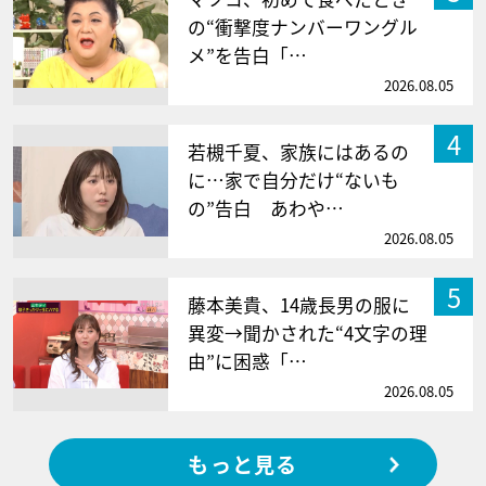
の“衝撃度ナンバーワングル
メ”を告白「…
2026.08.05
4
若槻千夏、家族にはあるの
に…家で自分だけ“ないも
の”告白 あわや…
2026.08.05
5
藤本美貴、14歳長男の服に
異変→聞かされた“4文字の理
由”に困惑「…
2026.08.05
もっと見る