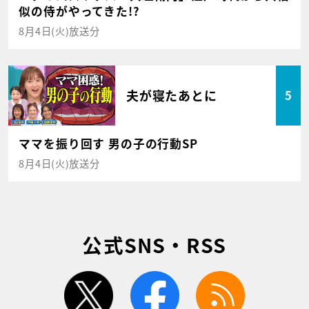
似の侍がやってきた!?
8月4日(火)放送分
夫が寝たあとに
5
ママを振り回す 男の子の行動SP
8月4日(火)放送分
公式SNS・RSS
twitter
facebook
rss