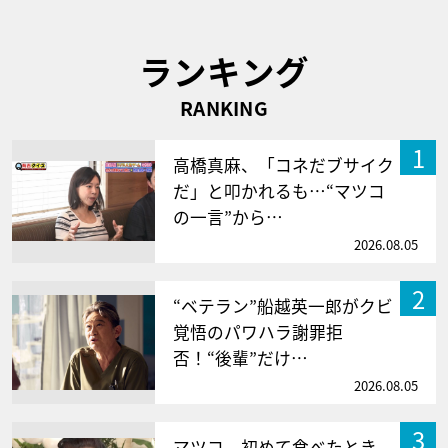
ランキング
RANKING
1
高橋真麻、「コネだブサイク
だ」と叩かれるも…“マツコ
の一言”から…
2026.08.05
2
“ベテラン”船越英一郎がクビ
覚悟のパワハラ謝罪拒
否！“後輩”だけ…
2026.08.05
3
マツコ、初めて食べたとき