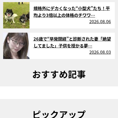
サムネイル
規格外にデカくなった“小型犬”たち！平
均より3倍以上の体格のチワワ…
2026.08.06
サムネイル
26歳で“早発閉経”と診断された妻「絶望
してました」子供を授かる夢…
2026.08.03
おすすめ記事
ピックアップ