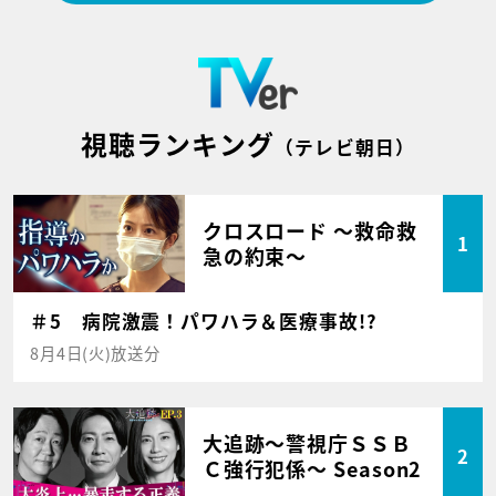
視聴ランキング
（テレビ朝日）
クロスロード ～救命救
1
急の約束～
＃5 病院激震！パワハラ＆医療事故!?
8月4日(火)放送分
大追跡～警視庁ＳＳＢ
2
Ｃ強行犯係～ Season2