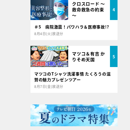
クロスロード ～
救命救急の約束
4
～
＃5 病院激震！パワハラ＆医療事故!?
8月4日(火)放送分
マツコ＆有吉 か
5
りそめ天国
マツコのTシャツ洗濯事情 たくろうの滋
賀の魅力プレゼンツアー
8月7日(金)放送分