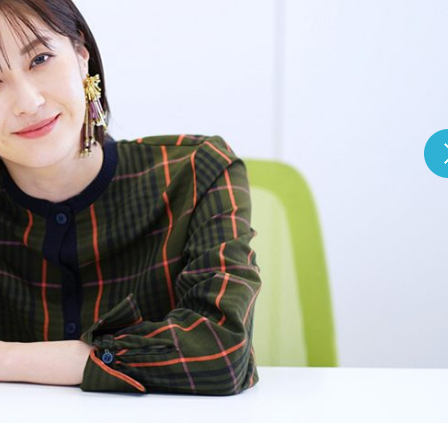
『アイ＝ラブ！げーみん
E齋藤樹愛羅＆佐々木舞
ビュー