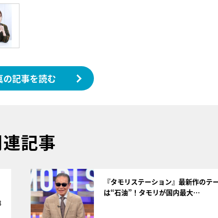
真の記事を読む
関連記事
サムネイル
く
『タモリステーション』最新作のテ
は“石油”！タモリが国内最大…
8