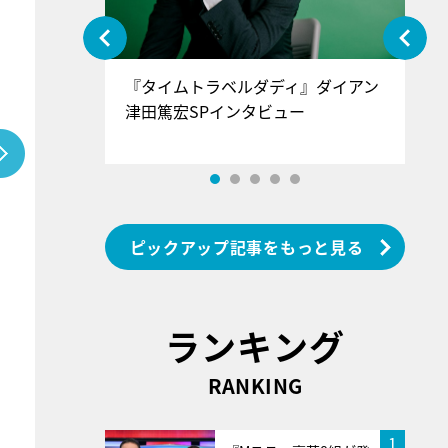
ぐ』＝LOV
『タイムトラベルダディ』ダイアン
『
香SPインタ
津田篤宏SPインタビュー
～
ピックアップ記事をもっと見る
ランキング
RANKING
1