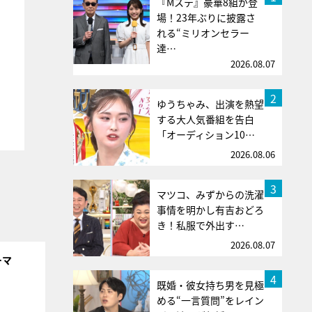
『Mステ』豪華8組が登
場！23年ぶりに披露さ
れる“ミリオンセラー
達…
2026.08.07
2
ゆうちゃみ、出演を熱望
する大人気番組を告白
「オーディション10…
2026.08.06
3
マツコ、みずからの洗濯
事情を明かし有吉おどろ
き！私服で外出す…
2026.08.07
ーマ
4
既婚・彼女持ち男を見極
める“一言質問”をレイン