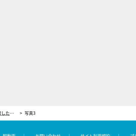
松本若菜、真っ暗なバルコニーで猛練習したアイドルのダンスシーン。しかし蓋を開けると「あんなに頑張ったのに…」
写真3
レ朝動画
お問い合わせ
サイト利用規約
プ