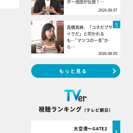
ボー池田が伝授！…
2026.08.07
5
高橋真麻、「コネだブサ
イクだ」と叩かれる
も…“マツコの一言”か
ら…
2026.08.05
もっと見る
視聴ランキング
（テレビ朝日）
大空港～GATE2
1