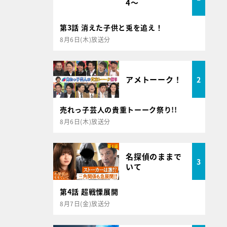
4～
第3話 消えた子供と兎を追え！
8月6日(木)放送分
アメトーーク！
2
売れっ子芸人の貴重トーーク祭り!!
8月6日(木)放送分
名探偵のままで
3
いて
第4話 超戦慄展開
8月7日(金)放送分