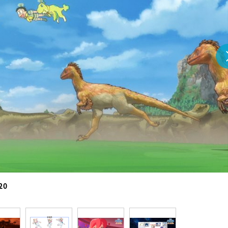
『アイ＝ラブ！げーみん
E齋藤樹愛羅＆佐々木舞
ビュー
20