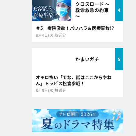
クロスロード ～
救命救急の約束
4
～
＃5 病院激震！パワハラ＆医療事故!?
8月4日(火)放送分
かまいガチ
5
オモロ怖い「でな、話はここからやね
ん」トラビス松倉参戦！
8月5日(水)放送分