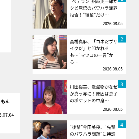
“ベテラン”船越英一郎が
クビ覚悟のパワハラ謝罪
拒否！“後輩”だけ…
2026.08.05
2
高橋真麻、「コネだブサ
イクだ」と叩かれる
も…“マツコの一言”か
ら…
2026.08.05
3
川田裕美、洗濯物がなぜ
か真っ赤に！原因は息子
のポケットの中身…
えもん
2026.08.05
6.07.04
4
“後輩”今田美桜、“先輩
のパワハラ問題”に持論