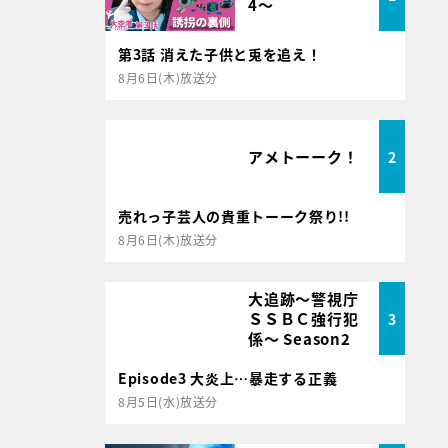
4～
第3話 消えた子供と兎を追え！
8月6日(木)放送分
アメトーーク！
2
売れっ子芸人の貴重トーーク祭り!!
8月6日(木)放送分
大追跡～警視庁
ＳＳＢＣ強行犯
3
係～ Season2
Episode3 大炎上…暴走する正義
8月5日(水)放送分