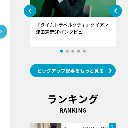
ぐ』＝LOV
『タイムトラベルダディ』ダイアン
『
香SPインタ
津田篤宏SPインタビュー
～
ピックアップ記事をもっと見る
ランキング
RANKING
1