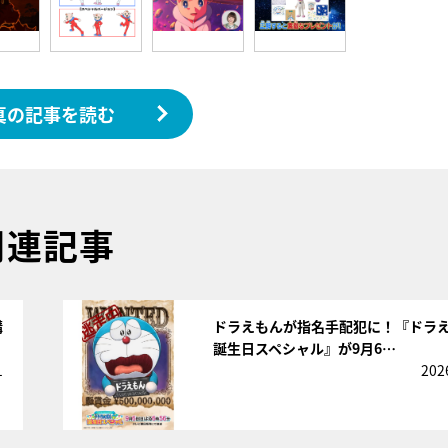
真の記事を読む
関連記事
サムネイル
購
ドラえもんが指名手配犯に！『ドラ
誕生日スペシャル』が9月6…
1
202