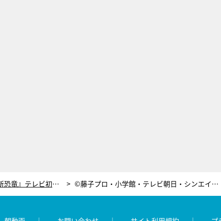
『映画ドラえもん のび太の新恐竜』テレビ初放送！6600万年前の白亜紀を大冒険
©藤子プロ・小学館・テレビ朝日・シンエイ・ADK 2020
レ朝動画
お問い合わせ
サイト利用規約
プ