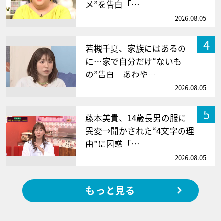
メ”を告白「…
2026.08.05
4
若槻千夏、家族にはあるの
に…家で自分だけ“ないも
の”告白 あわや…
2026.08.05
5
藤本美貴、14歳長男の服に
異変→聞かされた“4文字の理
由”に困惑「…
2026.08.05
もっと見る