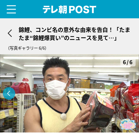
menu
テレ朝POST
錦鯉、コンビ名の意外な由来を告白！「たま
たま“錦鯉爆買い”のニュースを見て…」
（写真ギャラリー 6/6）
6/6