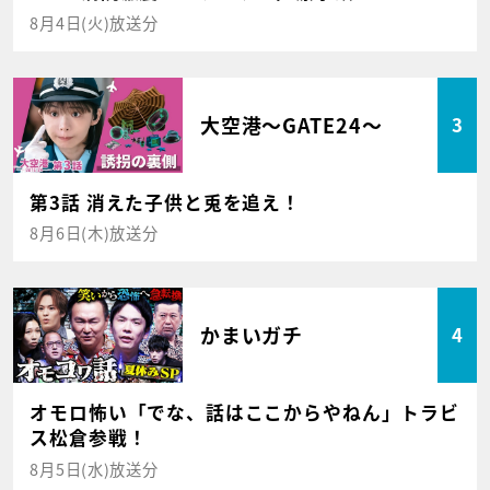
8月4日(火)放送分
大空港～GATE24～
3
第3話 消えた子供と兎を追え！
8月6日(木)放送分
かまいガチ
4
オモロ怖い「でな、話はここからやねん」トラビ
ス松倉参戦！
8月5日(水)放送分