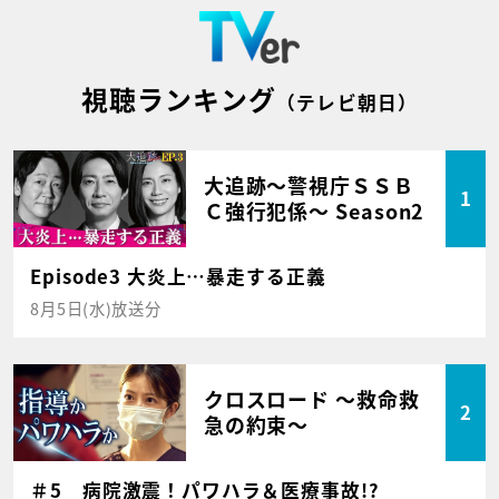
視聴ランキング
（テレビ朝日）
大追跡～警視庁ＳＳＢ
1
Ｃ強行犯係～ Season2
Episode3 大炎上…暴走する正義
8月5日(水)放送分
クロスロード ～救命救
2
急の約束～
＃5 病院激震！パワハラ＆医療事故!?