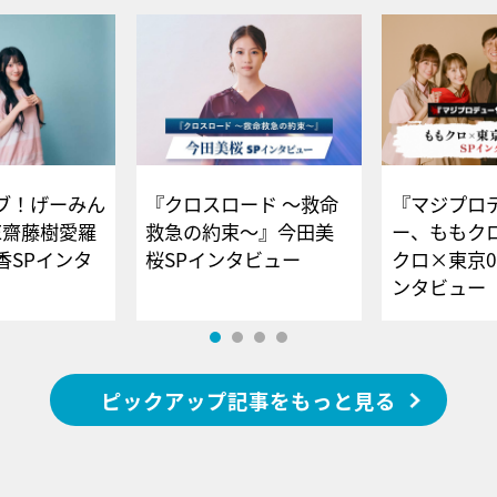
ブ！げーみん
『クロスロード ～救命
『マジプロ
E齋藤樹愛羅
救急の約束～』今田美
ー、ももク
香SPインタ
桜SPインタビュー
クロ×東京0
ンタビュー
ピックアップ記事をもっと見る