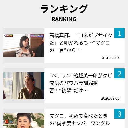
ランキング
RANKING
1
高橋真麻、「コネだブサイク
だ」と叩かれるも…“マツコ
の一言”から…
2026.08.05
2
“ベテラン”船越英一郎がクビ
覚悟のパワハラ謝罪拒
否！“後輩”だけ…
2026.08.05
3
マツコ、初めて食べたとき
の“衝撃度ナンバーワングル