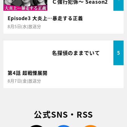
Ｃ強行犯係～ Season2
Episode3 大炎上…暴走する正義
8月5日(水)放送分
名探偵のままでいて
5
第4話 超戦慄展開
8月7日(金)放送分
公式SNS・RSS