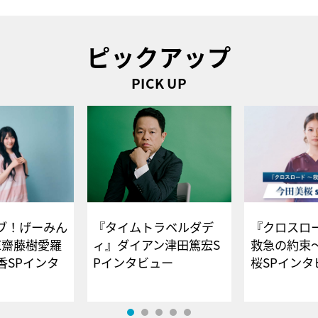
ピックアップ
PICK UP
ブ！げーみん
『タイムトラベルダデ
『クロスロー
E齋藤樹愛羅
ィ』ダイアン津田篤宏S
救急の約束
香SPインタ
Pインタビュー
桜SPイ