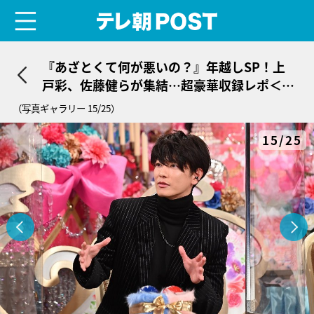
menu
テレ朝POST
『あざとくて何が悪いの？』年越しSP！上
戸彩、佐藤健らが集結…超豪華収録レポ＜写
真25枚大公開＞
（写真ギャラリー 15/25）
15/25