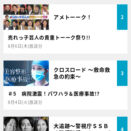
アメトーーク！
2
売れっ子芸人の貴重トーーク祭り!!
8月6日(木)放送分
クロスロード ～救命救
3
急の約束～
＃5 病院激震！パワハラ＆医療事故!?
8月4日(火)放送分
大追跡～警視庁ＳＳＢ
4