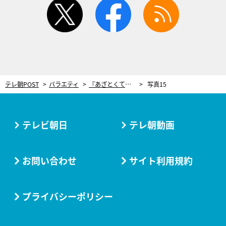
twitter
facebook
rss
テレ朝POST
バラエティ
『あざとくて何が悪いの？』年越しSP！上戸彩、佐藤健らが集結…超豪華収録レポ＜写真25枚大公開＞
写真15
テレビ朝日
テレ朝動画
お問い合わせ
サイト利用規約
プライバシーポリシー