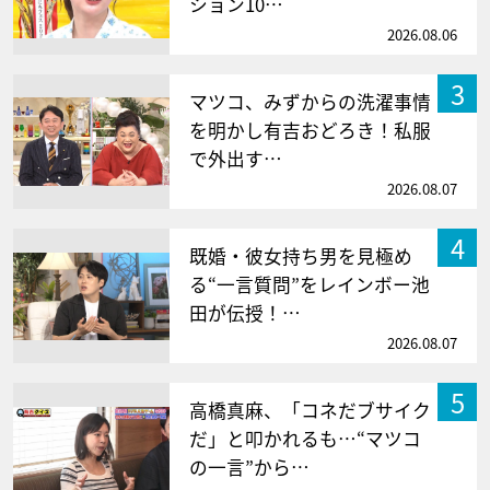
ション10…
2026.08.06
3
マツコ、みずからの洗濯事情
を明かし有吉おどろき！私服
で外出す…
2026.08.07
4
既婚・彼女持ち男を見極め
る“一言質問”をレインボー池
田が伝授！…
2026.08.07
5
高橋真麻、「コネだブサイク
だ」と叩かれるも…“マツコ
の一言”から…