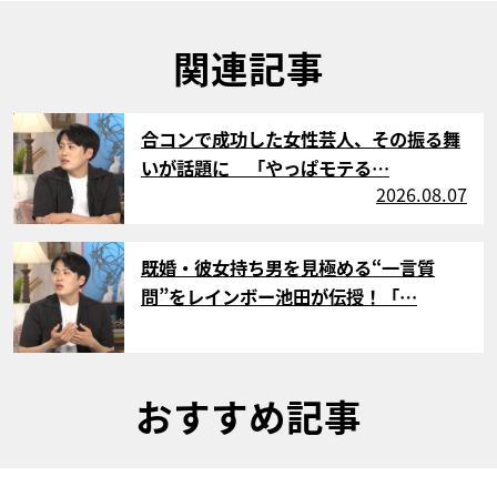
関連記事
サムネイル
合コンで成功した女性芸人、その振る舞
いが話題に 「やっぱモテる…
2026.08.07
サムネイル
既婚・彼女持ち男を見極める“一言質
問”をレインボー池田が伝授！「…
おすすめ記事