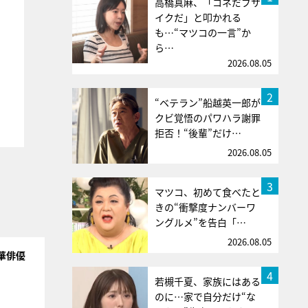
高橋真麻、「コネだブサ
イクだ」と叩かれる
も…“マツコの一言”か
ら…
2026.08.05
2
“ベテラン”船越英一郎が
クビ覚悟のパワハラ謝罪
拒否！“後輩”だけ…
2026.08.05
3
マツコ、初めて食べたと
きの“衝撃度ナンバーワ
ングルメ”を告白「…
2026.08.05
華俳優
4
若槻千夏、家族にはある
のに…家で自分だけ“な