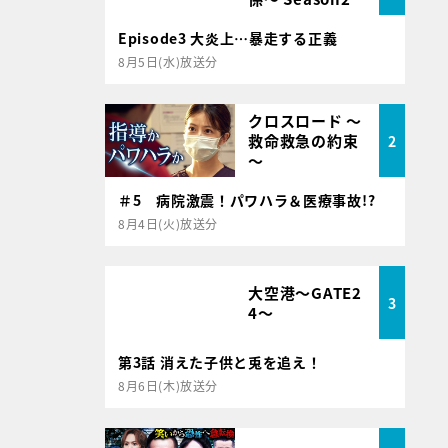
Episode3 大炎上…暴走する正義
8月5日(水)放送分
クロスロード ～
救命救急の約束
2
～
＃5 病院激震！パワハラ＆医療事故!?
8月4日(火)放送分
大空港～GATE2
3
4～
第3話 消えた子供と兎を追え！
8月6日(木)放送分