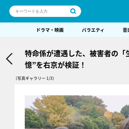
ドラマ・映画
バラエティ
音
特命係が遭遇した、被害者の「
憶”を右京が検証！
（写真ギャラリー 1/3）