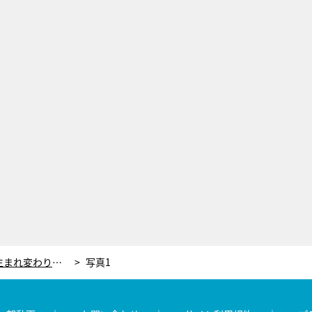
特命係が遭遇した、被害者の「生まれ変わり」を名乗る青年。“殺された記憶”を右京が検証！
写真1