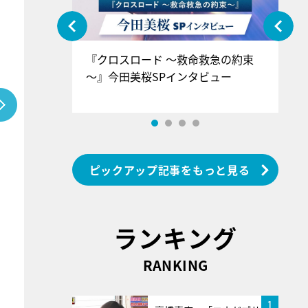
ぐ』＝LOV
『クロスロード ～救命救急の約束
『
香SPインタ
～』今田美桜SPインタビュー
ロ
ン
ピックアップ記事をもっと見る
ランキング
RANKING
1