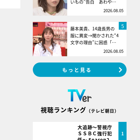
いもの”告白 あわや…
2026.08.05
5
藤本美貴、14歳長男の
服に異変→聞かされた“4
文字の理由”に困惑「…
2026.08.05
もっと見る
視聴ランキング
（テレビ朝日）
大追跡～警視庁
ＳＳＢＣ強行犯
1
係～ Season2