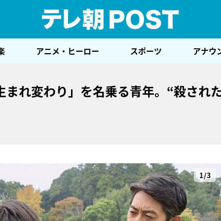
テレ
楽
アニメ・ヒーロー
スポーツ
アナウ
生まれ変わり」を名乗る青年。“殺され
1/3