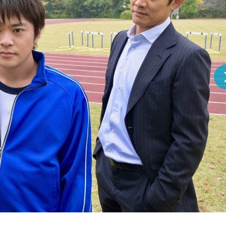
『アイ＝ラブ！げーみん
E齋藤樹愛羅＆佐々木舞
ビュー