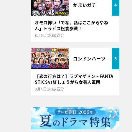
かまいガチ
4
オモロ怖い「でな、話はここからやね
ん」トラビス松倉参戦！
8月5日(水)放送分
ロンドンハーツ
5
【恋の行方は？】ラブマゲドン…FANTA
STICSvs紅しょうがら女芸人軍団
8月4日(火)放送分