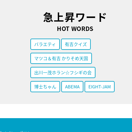
急上昇ワード
HOT WORDS
バラエティ
有吉クイズ
マツコ＆有吉 かりそめ天国
出川一茂ホラン☆フシギの会
博士ちゃん
ABEMA
EIGHT-JAM