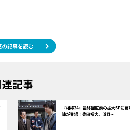
真の記事を読む
関連記事
サムネイル
薫
『相棒24』最終回直前の拡大SPに豪
陣が登場！豊田裕大、浜野…
4