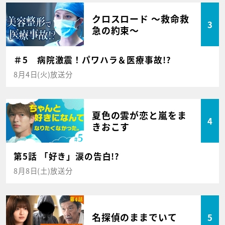
クロスロード ～救命救
3
急の約束～
＃5 病院激震！パワハラ＆医療事故!?
8月4日(火)放送分
夏色の雲が恋と嵐をま
4
きおこす
第5話 「好き」涙の告白!?
8月8日(土)放送分
名探偵のままでいて
5