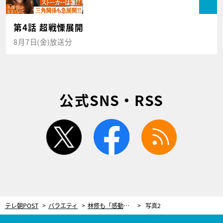
第4話 超戦慄展開
8月7日(金)放送分
公式SNS・RSS
twitter
facebook
rss
テレ朝POST
バラエティ
林修も「感動のドキュメント」と感心！渋沢栄一、“今の日本を作った”偉業の数々
写真2