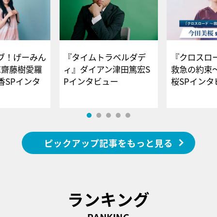
ブ！げーみん
『タイムトラベルダデ
『クロスロー
E齋藤樹愛羅
ィ』ダイアン津田篤宏S
救急の約束
香SPインタ
Pインタビュー
桜SPイ
ピックアップ記事をもっと見る
ランキング