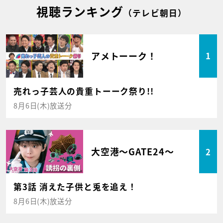
視聴ランキング
（テレビ朝日）
アメトーーク！
1
売れっ子芸人の貴重トーーク祭り!!
8月6日(木)放送分
大空港～GATE24～
2
第3話 消えた子供と兎を追え！
8月6日(木)放送分