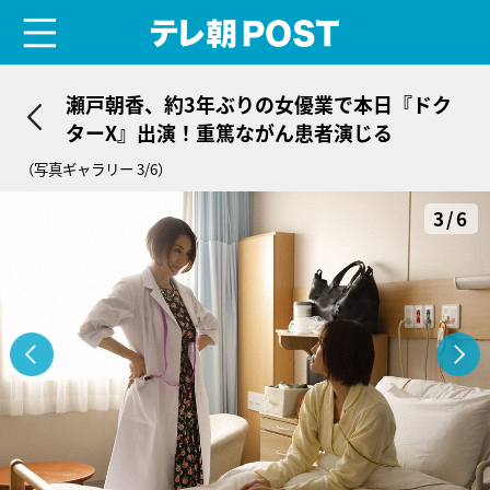
menu
テレ朝POST
瀬戸朝香、約3年ぶりの女優業で本日『ドク
ターX』出演！重篤ながん患者演じる
（写真ギャラリー 3/6）
3/6