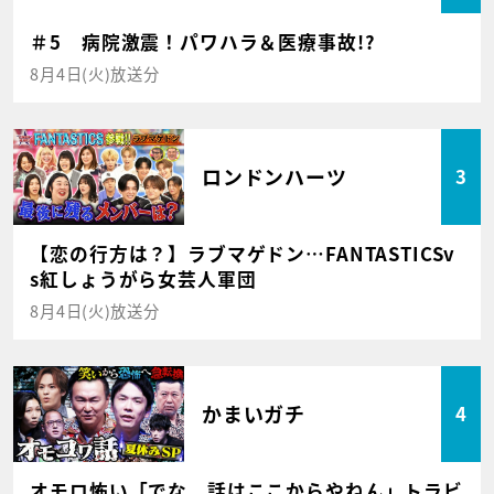
＃5 病院激震！パワハラ＆医療事故!?
8月4日(火)放送分
ロンドンハーツ
3
【恋の行方は？】ラブマゲドン…FANTASTICSv
s紅しょうがら女芸人軍団
8月4日(火)放送分
かまいガチ
4
オモロ怖い「でな、話はここからやねん」トラビ