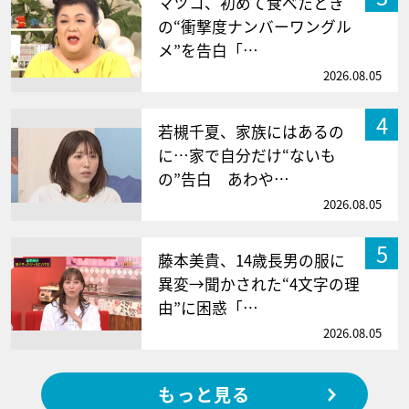
マツコ、初めて食べたとき
の“衝撃度ナンバーワングル
メ”を告白「…
2026.08.05
4
若槻千夏、家族にはあるの
に…家で自分だけ“ないも
の”告白 あわや…
2026.08.05
5
藤本美貴、14歳長男の服に
異変→聞かされた“4文字の理
由”に困惑「…
2026.08.05
もっと見る