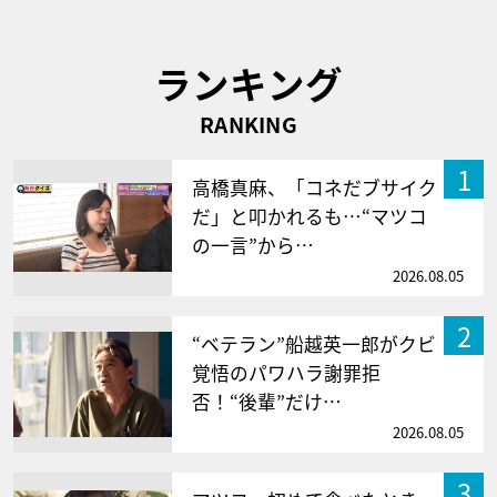
ランキング
RANKING
1
高橋真麻、「コネだブサイク
だ」と叩かれるも…“マツコ
の一言”から…
2026.08.05
2
“ベテラン”船越英一郎がクビ
覚悟のパワハラ謝罪拒
否！“後輩”だけ…
2026.08.05
3