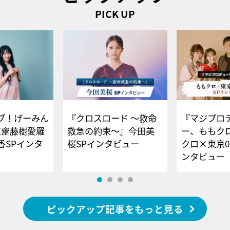
PICK UP
ブ！げーみん
『クロスロード ～救命
『マジプロ
E齋藤樹愛羅
救急の約束～』今田美
ー、ももク
香SPインタ
桜SPインタビュー
クロ×東京0
ンタビュー
ピックアップ記事をもっと見る