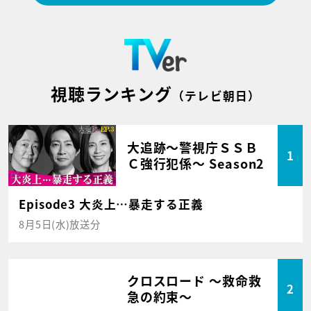
視聴ランキング
（テレビ朝日）
大追跡～警視庁ＳＳＢ
1
Ｃ強行犯係～ Season2
Episode3 大炎上…暴走する正義
8月5日(水)放送分
クロスロード ～救命救
2
急の約束～