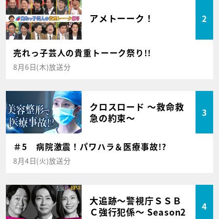
アメトーーク！
2
売れっ子芸人の貴重トーーク祭り!!
8月6日(木)放送分
クロスロード ～救命救
3
急の約束～
＃5 病院激震！パワハラ＆医療事故!?
8月4日(火)放送分
大追跡～警視庁ＳＳＢ
4
Ｃ強行犯係～ Season2