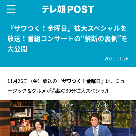
menu
テレ朝POST
『ザワつく！金曜日』拡大スペシャルを
放送！番組コンサートの“禁断の裏側”を
大公開
2021.11.26
11月26日（金）放送の
『ザワつく！金曜日』
は、ミュ
ージック＆グルメが満載の30分拡大スペシャル！