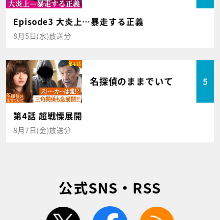
Episode3 大炎上…暴走する正義
8月5日(水)放送分
名探偵のままでいて
5
第4話 超戦慄展開
8月7日(金)放送分
公式SNS・RSS
twitter
facebook
rss