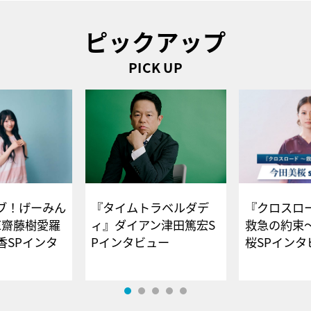
ピックアップ
PICK UP
ブ！げーみん
『タイムトラベルダデ
『クロスロー
E齋藤樹愛羅
ィ』ダイアン津田篤宏S
救急の約束
香SPインタ
Pインタビュー
桜SPイ