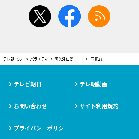
twitter
facebook
rss
テレ朝POST
バラエティ
阿久津仁愛、丘山晴己、立石俊樹が高校生に！2.5次元俳優を丸裸にする新番組『Bハイ〜映えBOYZハイスクール』初回収録に密着！
写真23
テレビ朝日
テレ朝動画
お問い合わせ
サイト利用規約
プライバシーポリシー