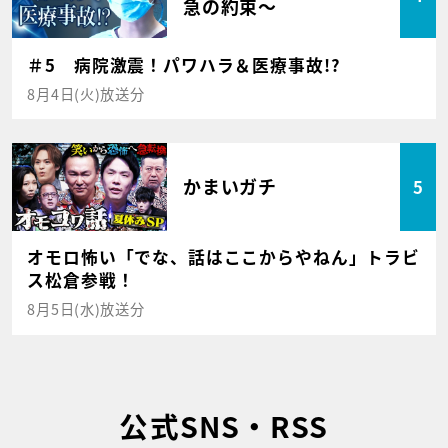
急の約束～
＃5 病院激震！パワハラ＆医療事故!?
8月4日(火)放送分
かまいガチ
5
オモロ怖い「でな、話はここからやねん」トラビ
ス松倉参戦！
8月5日(水)放送分
公式SNS・RSS