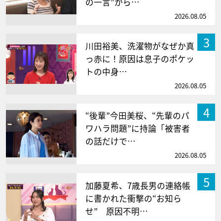
の一言”から…
2026.08.05
3
川田裕美、洗濯物がなぜか真
っ赤に！原因は息子のポケッ
トの中身…
2026.08.05
4
“後輩”今田美桜、“先輩のパ
ワハラ問題”に持論「被害者
の話だけで…
2026.08.05
5
加藤夏希、7歳長男の連絡帳
に書かれた衝撃の“お知ら
せ” 原因不明…