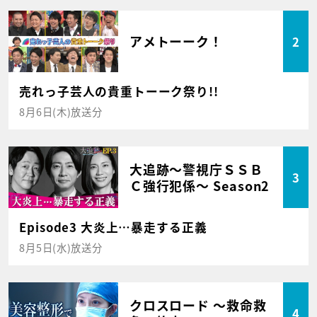
アメトーーク！
2
売れっ子芸人の貴重トーーク祭り!!
8月6日(木)放送分
大追跡～警視庁ＳＳＢ
3
Ｃ強行犯係～ Season2
Episode3 大炎上…暴走する正義
8月5日(水)放送分
クロスロード ～救命救
4