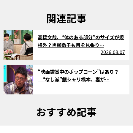
関連記事
サムネイル
高橋文哉、“体のある部分”のサイズが規
格外？黒柳徹子も目を見張り…
2026.08.07
サムネイル
“映画鑑賞中のポップコーン”はあり？
“なし派”銀シャリ橋本、妻が…
おすすめ記事