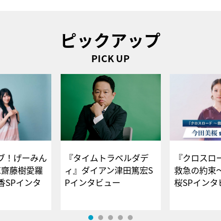
ピックアップ
PICK UP
ブ！げーみん
『タイムトラベルダデ
『クロスロー
E齋藤樹愛羅
ィ』ダイアン津田篤宏S
救急の約束
香SPインタ
Pインタビュー
桜SPイ