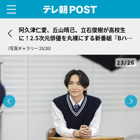
menu
テレ朝POST
阿久津仁愛、丘山晴己、立石俊樹が高校生
に！2.5次元俳優を丸裸にする新番組『Bハ
イ〜映えBOYZハイスクール』初回収録に密
（写真ギャラリー 23/26）
着！
23/26