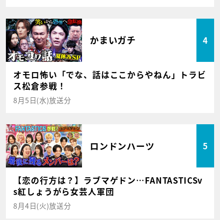
かまいガチ
4
オモロ怖い「でな、話はここからやねん」トラビ
ス松倉参戦！
8月5日(水)放送分
ロンドンハーツ
5
【恋の行方は？】ラブマゲドン…FANTASTICSv
s紅しょうがら女芸人軍団
8月4日(火)放送分