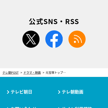
公式SNS・RSS
twitter
facebook
rss
テレ朝POST
ドラマ・映画
元宝塚トップスター・音月桂、『科捜研の女』に登場！沢口靖子と華やかな2ショットが実現
テレビ朝日
テレ朝動画