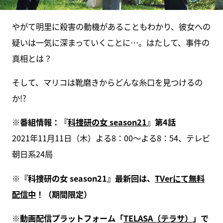
やがて明里に殺害の動機があることもわかり、彼女への
疑いは一気に深まっていくことに…。はたして、事件の
真相とは？
そして、マリコは靴磨きからどんな糸口を見つけるの
か!?
※番組情報：『
科捜研の女 season21
』第4話
2021年11月11日（木）よる8：00～よる8：54、テレビ
朝日系24局
※『科捜研の女 season21』最新回は、
TVerにて無料
配信中
！（期間限定）
※動画配信プラットフォーム「
TELASA（テラサ）
」で