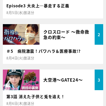
Episode3 大炎上…暴走する正義
8月5日(水)放送分
クロスロード ～救命救
2
急の約束～
＃5 病院激震！パワハラ＆医療事故!?
8月4日(火)放送分
大空港～GATE24～
3
第3話 消えた子供と兎を追え！
8月6日(木)放送分