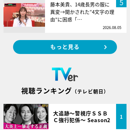
5
藤本美貴、14歳長男の服に
異変→聞かされた“4文字の理
由”に困惑「…
2026.08.05
もっと見る
視聴ランキング
（テレビ朝日）
大追跡～警視庁ＳＳＢ
1
Ｃ強行犯係～ Season2