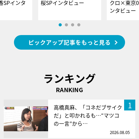
香SPインタ
桜SPインタビュー
クロ×東京0
ンタビュー
ピックアップ記事をもっと見る
ランキング
RANKING
1
高橋真麻、「コネだブサイク
だ」と叩かれるも…“マツコ
の一言”から…
2026.08.05