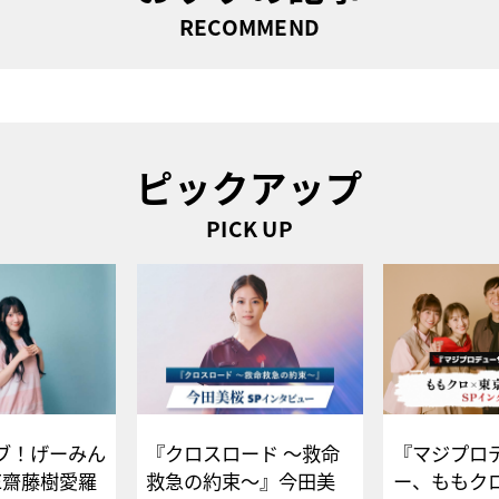
RECOMMEND
ピックアップ
PICK UP
ブ！げーみん
『クロスロード ～救命
『マジプロ
E齋藤樹愛羅
救急の約束～』今田美
ー、ももク