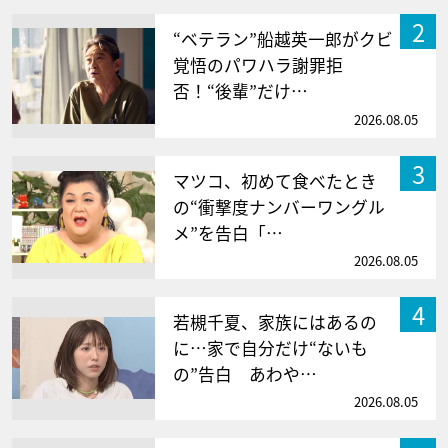
2
“ベテラン”船越英一郎がクビ
覚悟のパワハラ謝罪拒
否！“後輩”だけ…
2026.08.05
3
マツコ、初めて食べたとき
の“衝撃度ナンバーワングル
メ”を告白「…
2026.08.05
4
若槻千夏、家族にはあるの
に…家で自分だけ“ないも
の”告白 あわや…
2026.08.05