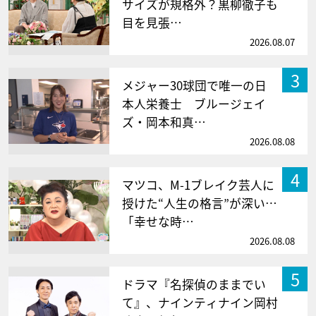
サイズが規格外？黒柳徹子も
目を見張…
2026.08.07
3
メジャー30球団で唯一の日
本人栄養士 ブルージェイ
ズ・岡本和真…
2026.08.08
4
マツコ、M-1ブレイク芸人に
授けた“人生の格言”が深い…
「幸せな時…
2026.08.08
5
ドラマ『名探偵のままでい
て』、ナインティナイン岡村