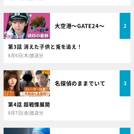
大空港～GATE24～
2
第3話 消えた子供と兎を追え！
8月6日(木)放送分
名探偵のままでいて
3
第4話 超戦慄展開
8月7日(金)放送分