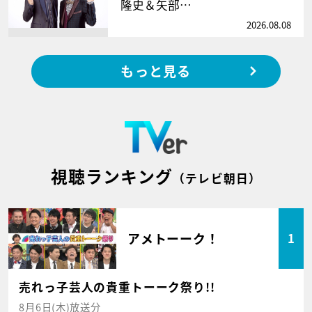
隆史＆矢部…
2026.08.08
もっと見る
視聴ランキング
（テレビ朝日）
アメトーーク！
1
売れっ子芸人の貴重トーーク祭り!!
8月6日(木)放送分