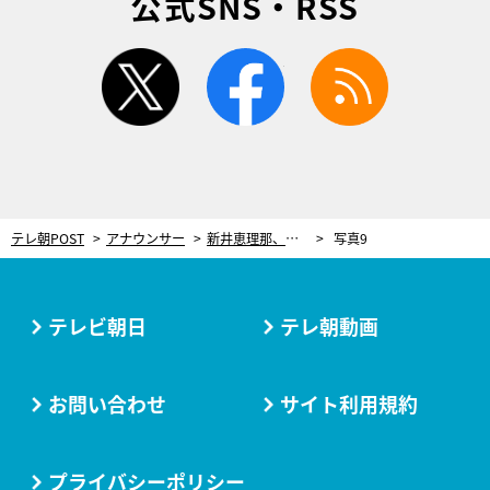
公式SNS・RSS
twitter
facebook
rss
テレ朝POST
アナウンサー
新井恵理那、汗だくになって食べた“グルメ”「なんだかスッキリ！気持ちが良かったです」
写真9
テレビ朝日
テレ朝動画
お問い合わせ
サイト利用規約
プライバシーポリシー