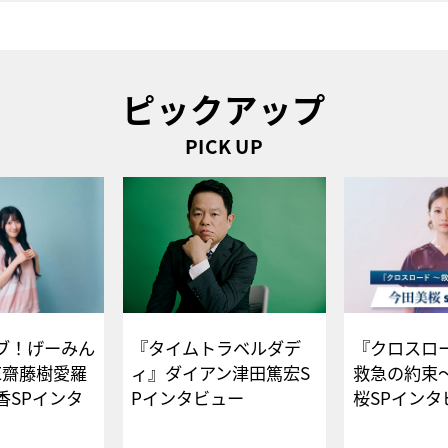
ピックアップ
PICK UP
ブ！げーみん
『タイムトラベルダデ
『クロスロー
E齋藤樹愛羅
ィ』ダイアン津田篤宏S
救急の約束
香SPインタ
Pインタビュー
桜SPイ