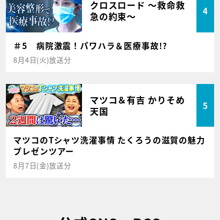
クロスロード ～救命救
4
急の約束～
＃5 病院激震！パワハラ＆医療事故!?
8月4日(火)放送分
マツコ＆有吉 かりそめ
5
天国
マツコのTシャツ洗濯事情 たくろうの滋賀の魅力
プレゼンツアー
8月7日(金)放送分