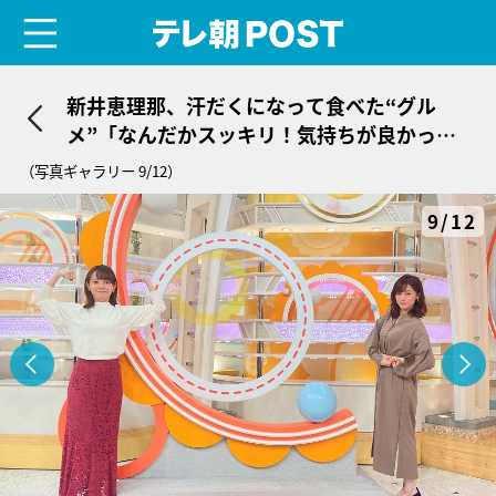
menu
テレ朝POST
新井恵理那、汗だくになって食べた“グル
メ”「なんだかスッキリ！気持ちが良かった
です」
（写真ギャラリー 9/12）
9/12