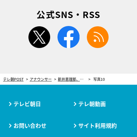
公式SNS・RSS
twitter
facebook
rss
テレ朝POST
アナウンサー
新井恵理那、汗だくになって食べた“グルメ”「なんだかスッキリ！気持ちが良かったです」
写真10
テレビ朝日
テレ朝動画
お問い合わせ
サイト利用規約