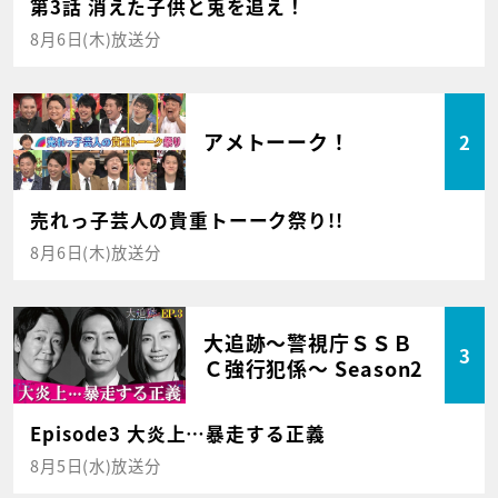
第3話 消えた子供と兎を追え！
8月6日(木)放送分
アメトーーク！
2
売れっ子芸人の貴重トーーク祭り!!
8月6日(木)放送分
大追跡～警視庁ＳＳＢ
3
Ｃ強行犯係～ Season2
Episode3 大炎上…暴走する正義
8月5日(水)放送分