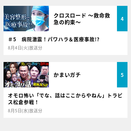
クロスロード ～救命救
4
急の約束～
＃5 病院激震！パワハラ＆医療事故!?
8月4日(火)放送分
かまいガチ
5
オモロ怖い「でな、話はここからやねん」トラビ
ス松倉参戦！
8月5日(水)放送分