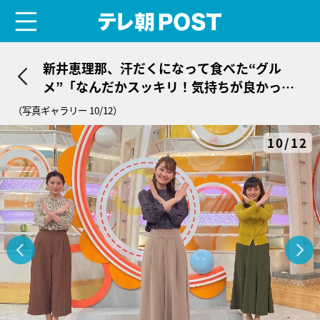
menu
テレ朝POST
新井恵理那、汗だくになって食べた“グル
メ”「なんだかスッキリ！気持ちが良かった
です」
（写真ギャラリー 10/12）
10/12