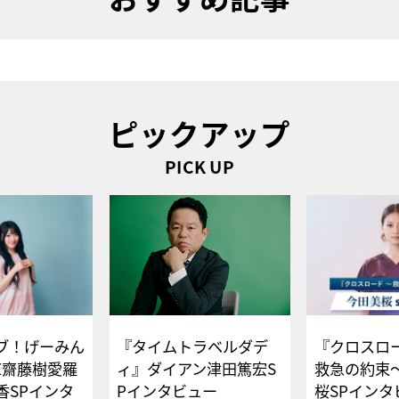
ピックアップ
PICK UP
ブ！げーみん
『タイムトラベルダデ
『クロスロー
E齋藤樹愛羅
ィ』ダイアン津田篤宏S
救急の約束
香SPインタ
Pインタビュー
桜SPイ