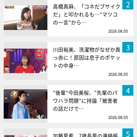
2
高橋真麻、「コネだブサイク
だ」と叩かれるも…“マツコ
の一言”から…
2026.08.05
3
川田裕美、洗濯物がなぜか真
っ赤に！原因は息子のポケッ
トの中身…
2026.08.05
4
“後輩”今田美桜、“先輩のパ
ワハラ問題”に持論「被害者
の話だけで…
2026.08.05
5
加藤夏希、7歳長男の連絡帳