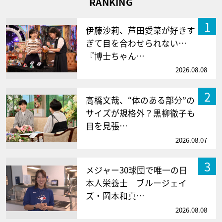
RANKING
1
伊藤沙莉、芦田愛菜が好きす
ぎて目を合わせられない…
『博士ちゃん…
2026.08.08
2
高橋文哉、“体のある部分”の
サイズが規格外？黒柳徹子も
目を見張…
2026.08.07
3
メジャー30球団で唯一の日
本人栄養士 ブルージェイ
ズ・岡本和真…
2026.08.08