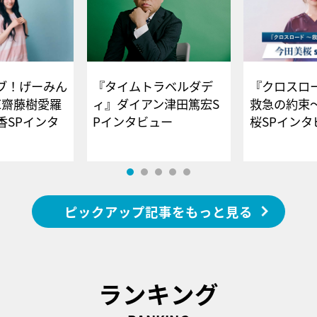
ブ！げーみん
『タイムトラベルダデ
『クロスロー
E齋藤樹愛羅
ィ』ダイアン津田篤宏S
救急の約束
香SPインタ
Pインタビュー
桜SPイ
ピックアップ記事をもっと見る
ランキング