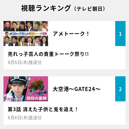
視聴ランキング
（テレビ朝日）
アメトーーク！
1
売れっ子芸人の貴重トーーク祭り!!
8月6日(木)放送分
大空港～GATE24～
2
第3話 消えた子供と兎を追え！
8月6日(木)放送分