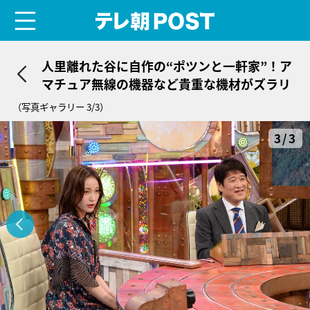
menu
テレ朝POST
人里離れた谷に自作の“ポツンと一軒家”！ア
マチュア無線の機器など貴重な機材がズラリ
（写真ギャラリー 3/3）
3/3