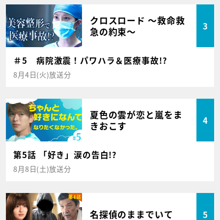
クロスロード ～救命救
3
急の約束～
＃5 病院激震！パワハラ＆医療事故!?
8月4日(火)放送分
夏色の雲が恋と嵐をま
4
きおこす
第5話 「好き」涙の告白!?
8月8日(土)放送分
名探偵のままでいて
5