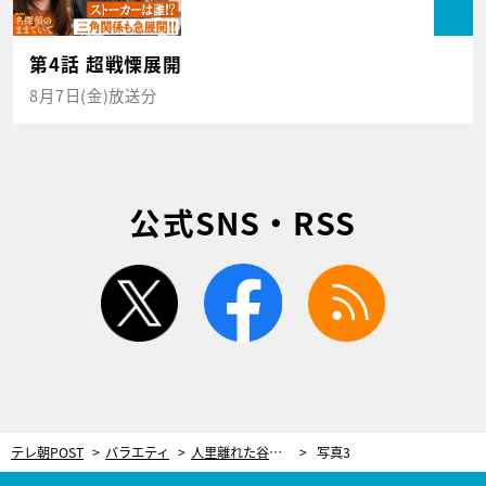
第4話 超戦慄展開
8月7日(金)放送分
公式SNS・RSS
twitter
facebook
rss
テレ朝POST
バラエティ
人里離れた谷に自作の“ポツンと一軒家”！アマチュア無線の機器など貴重な機材がズラリ
写真3