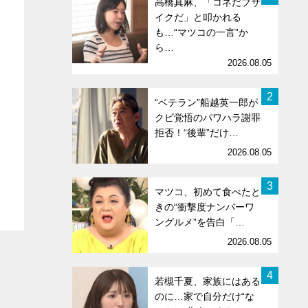
高橋真麻、「コネだブサ
イクだ」と叩かれる
も…“マツコの一言”か
ら…
2026.08.05
2
“ベテラン”船越英一郎が
クビ覚悟のパワハラ謝罪
拒否！“後輩”だけ…
2026.08.05
3
マツコ、初めて食べたと
きの“衝撃度ナンバーワ
ングルメ”を告白「…
2026.08.05
4
若槻千夏、家族にはある
のに…家で自分だけ“な