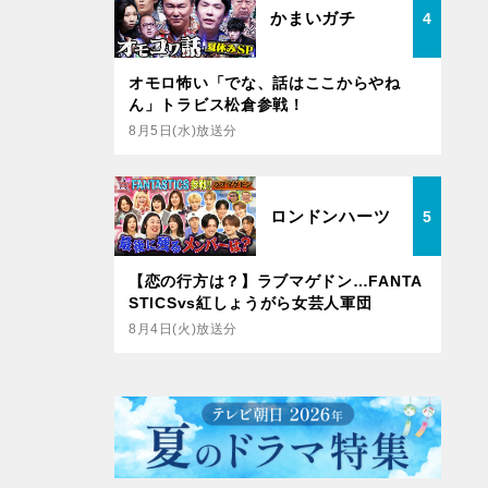
かまいガチ
4
オモロ怖い「でな、話はここからやね
ん」トラビス松倉参戦！
8月5日(水)放送分
ロンドンハーツ
5
【恋の行方は？】ラブマゲドン…FANTA
STICSvs紅しょうがら女芸人軍団
8月4日(火)放送分