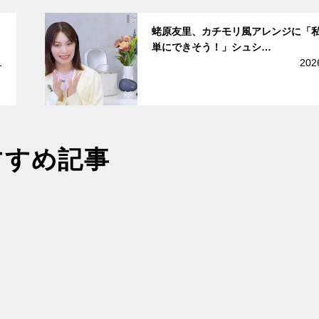
サムネイル
蛯原友里、カチモリ風アレンジに「
単にできそう！」シュシ…
1
202
すすめ記事