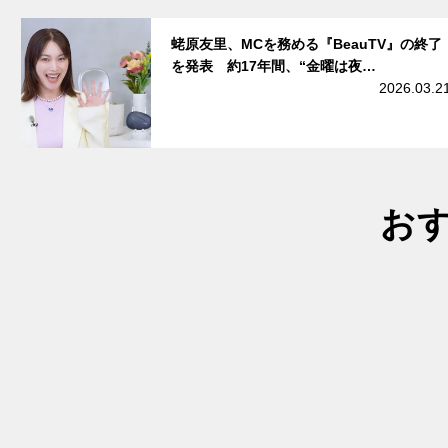
サムネイル
蛯原友里、MCを務める『BeauTV』の終了
を発表 約17年間、“金曜は夜…
2026.03.2
お