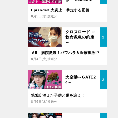
Episode3 大炎上…暴走する正義
8月5日(水)放送分
クロスロード ～
救命救急の約束
2
～
＃5 病院激震！パワハラ＆医療事故!?
8月4日(火)放送分
大空港～GATE2
3
4～
第3話 消えた子供と兎を追え！
8月6日(木)放送分