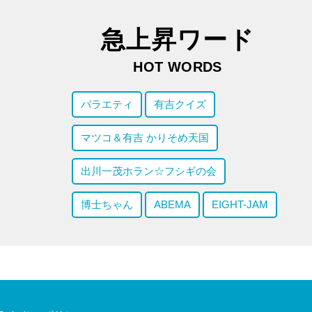
急上昇ワード
HOT WORDS
バラエティ
有吉クイズ
マツコ＆有吉 かりそめ天国
出川一茂ホラン☆フシギの会
博士ちゃん
ABEMA
EIGHT-JAM