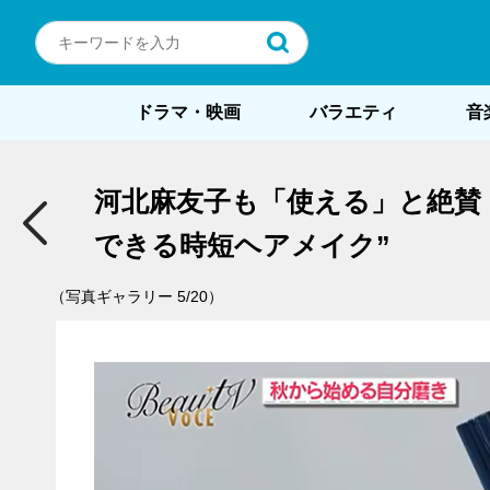
ドラマ・映画
バラエティ
音
河北麻友子も「使える」と絶賛！美
きる時短ヘアメイク”
（写真ギャラリー 5/20）