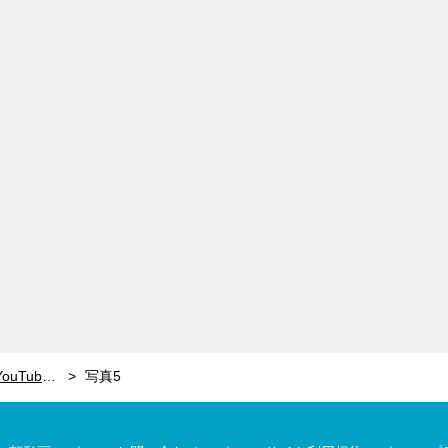
河北麻友子も「使える」と絶賛！美容YouTuber・かじえりが教える“5分でできる時短ヘアメイク”
写真5