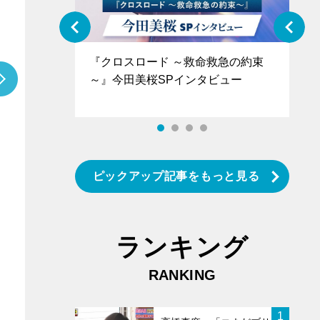
ぐ』＝LOV
『クロスロード ～救命救急の約束
『
香SPインタ
～』今田美桜SPインタビュー
ロ
ン
ピックアップ記事をもっと見る
ランキング
RANKING
1