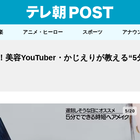
テレ
楽
アニメ・ヒーロー
スポーツ
アナウ
容YouTuber・かじえりが教える“5
5/20