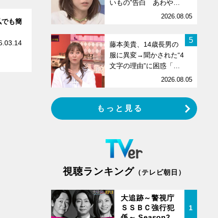
いもの”告白 あわや…
2026.08.05
私でも簡
5
6.03.14
藤本美貴、14歳長男の
服に異変→聞かされた“4
文字の理由”に困惑「…
2026.08.05
もっと見る
視聴ランキング
（テレビ朝日）
大追跡～警視庁
ＳＳＢＣ強行犯
1
係～ Season2