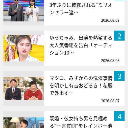
3年ぶりに披露される“ミリオ
ンセラー達…
2026.08.07
2
ゆうちゃみ、出演を熱望する
大人気番組を告白「オーディ
ション10…
2026.08.06
3
マツコ、みずからの洗濯事情
を明かし有吉おどろき！私服
で外出す…
2026.08.07
4
既婚・彼女持ち男を見極め
る“一言質問”をレインボー池