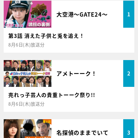
大空港～GATE24～
1
第3話 消えた子供と兎を追え！
8月6日(木)放送分
アメトーーク！
2
売れっ子芸人の貴重トーーク祭り!!
8月6日(木)放送分
名探偵のままでいて
3