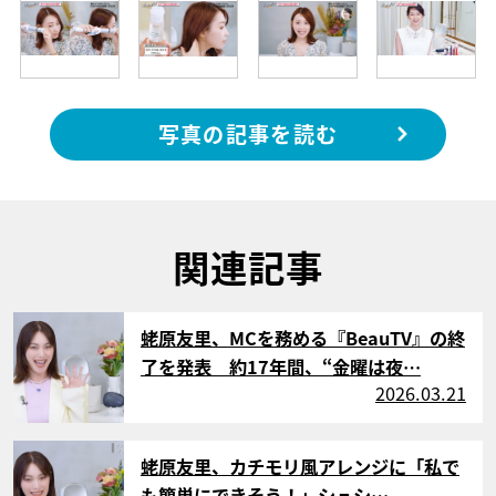
写真の記事を読む
関連記事
サムネイル
蛯原友里、MCを務める『BeauTV』の終
了を発表 約17年間、“金曜は夜…
2026.03.21
サムネイル
蛯原友里、カチモリ風アレンジに「私で
も簡単にできそう！」シュシ…