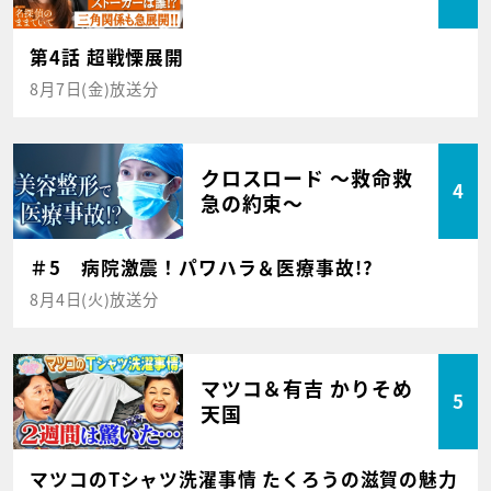
第4話 超戦慄展開
8月7日(金)放送分
クロスロード ～救命救
4
急の約束～
＃5 病院激震！パワハラ＆医療事故!?
8月4日(火)放送分
マツコ＆有吉 かりそめ
5
天国
マツコのTシャツ洗濯事情 たくろうの滋賀の魅力