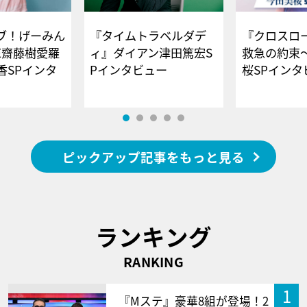
ブ！げーみん
『タイムトラベルダデ
『クロスロー
E齋藤樹愛羅
ィ』ダイアン津田篤宏S
救急の約束
香SPインタ
Pインタビュー
桜SPイ
ピックアップ記事をもっと見る
ランキング
RANKING
1
『Mステ』豪華8組が登場！2