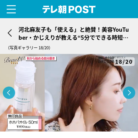
menu
テレ朝POST
河北麻友子も「使える」と絶賛！美容YouTu
ber・かじえりが教える“5分でできる時短ヘ
アメイク”
（写真ギャラリー 18/20）
18/20