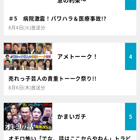
＃5 病院激震！パワハラ＆医療事故!?
8月4日(火)放送分
アメトーーク！
4
売れっ子芸人の貴重トーーク祭り!!
8月6日(木)放送分
かまいガチ
5
オモロ怖い「でな、話はここからやねん」トラビ