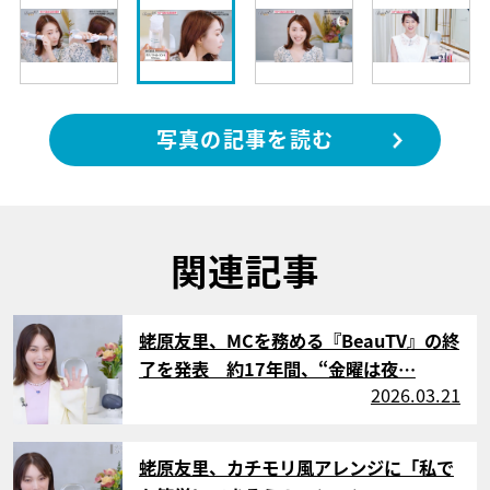
写真の記事を読む
関連記事
サムネイル
蛯原友里、MCを務める『BeauTV』の終
了を発表 約17年間、“金曜は夜…
2026.03.21
サムネイル
蛯原友里、カチモリ風アレンジに「私で