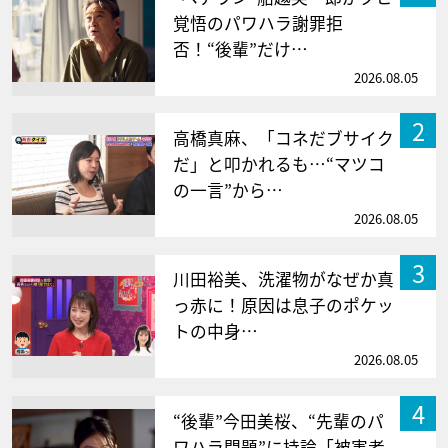
覚悟のパワハラ謝罪拒
否！“後輩”だけ…
2026.08.05
2
高橋真麻、「コネだブサイク
だ」と叩かれるも…“マツコ
の一言”から…
2026.08.05
3
川田裕美、洗濯物がなぜか真
っ赤に！原因は息子のポケッ
トの中身…
2026.08.05
4
“後輩”今田美桜、“先輩のパ
ワハラ問題”に持論「被害者