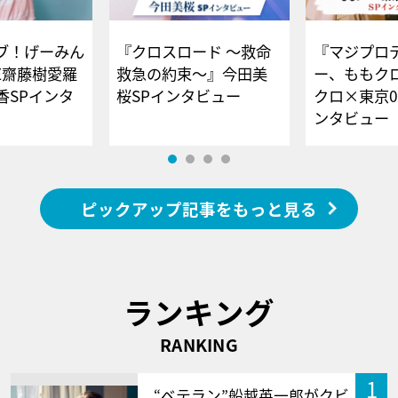
ブ！げーみん
『クロスロード ～救命
『マジプロ
E齋藤樹愛羅
救急の約束～』今田美
ー、ももク
香SPインタ
桜SPインタビュー
クロ×東京0
ンタビュー
ピックアップ記事をもっと見る
ランキング
RANKING
1
“ベテラン”船越英一郎がクビ