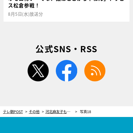
ス松倉参戦！
8月5日(水)放送分
公式SNS・RSS
twitter
facebook
rss
テレ朝POST
その他
河北麻友子も「使える」と絶賛！美容YouTuber・かじえりが教える“5分でできる時短ヘアメイク”
写真18