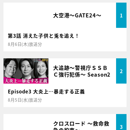
大空港～GATE24～
1
第3話 消えた子供と兎を追え！
8月6日(木)放送分
大追跡～警視庁ＳＳＢ
2
Ｃ強行犯係～ Season2
Episode3 大炎上…暴走する正義
8月5日(水)放送分
クロスロード ～救命救
3
急の約束～