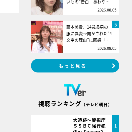
いもの”告白 あわや…
2026.08.05
5
藤本美貴、14歳長男の
服に異変→聞かされた“4
文字の理由”に困惑「…
2026.08.05
もっと見る
視聴ランキング
（テレビ朝日）
大追跡～警視庁
ＳＳＢＣ強行犯
1
係～ Season2