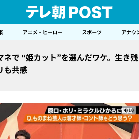
テレ
楽
アニメ・ヒーロー
スポーツ
アナウ
ネで “姫カット”を選んだワケ。生き残
リも共感
4/10