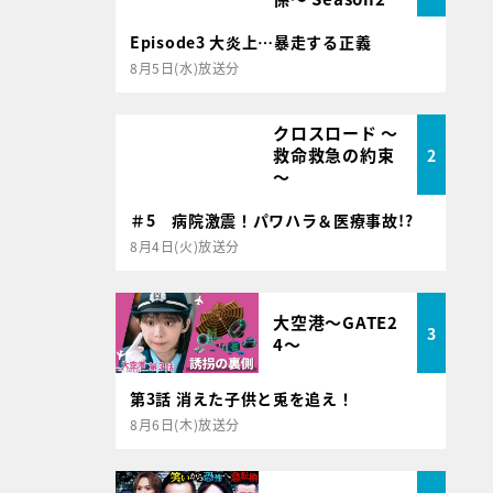
Episode3 大炎上…暴走する正義
8月5日(水)放送分
クロスロード ～
救命救急の約束
2
～
＃5 病院激震！パワハラ＆医療事故!?
8月4日(火)放送分
大空港～GATE2
3
4～
第3話 消えた子供と兎を追え！
8月6日(木)放送分