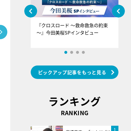
ぐ』＝LOV
『クロスロード ～救命救急の約束
『
香SPインタ
～』今田美桜SPインタビュー
ロ
ン
ピックアップ記事をもっと見る
ランキング
RANKING
1