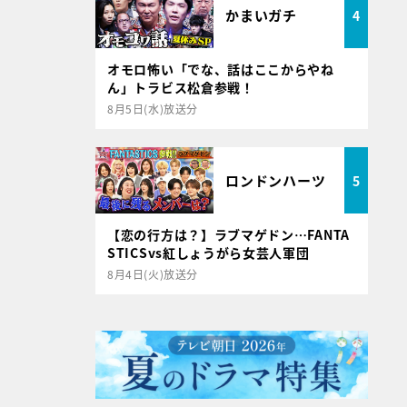
かまいガチ
4
オモロ怖い「でな、話はここからやね
ん」トラビス松倉参戦！
8月5日(水)放送分
ロンドンハーツ
5
【恋の行方は？】ラブマゲドン…FANTA
STICSvs紅しょうがら女芸人軍団
8月4日(火)放送分