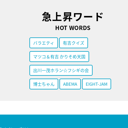
急上昇ワード
HOT WORDS
バラエティ
有吉クイズ
マツコ＆有吉 かりそめ天国
出川一茂ホラン☆フシギの会
博士ちゃん
ABEMA
EIGHT-JAM