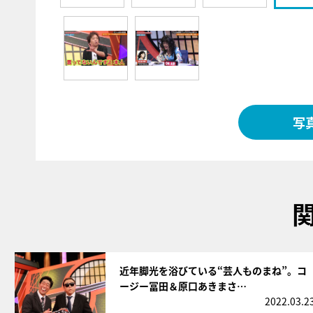
写
サムネイル
近年脚光を浴びている“芸人ものまね”。コ
ージー冨田＆原口あきまさ…
2022.03.2