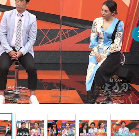
『アイ＝ラブ！げーみん
E齋藤樹愛羅＆佐々木舞
ビュー