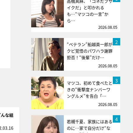
高橋真麻、「コネだブサ
イクだ」と叩かれる
も…“マツコの一言”か
ら…
2026.08.05
2
“ベテラン”船越英一郎が
クビ覚悟のパワハラ謝罪
拒否！“後輩”だけ…
2026.08.05
3
マツコ、初めて食べたと
きの“衝撃度ナンバーワ
ングルメ”を告白「…
2026.08.05
どんな組
4
若槻千夏、家族にはある
のに…家で自分だけ“な
2.03.16