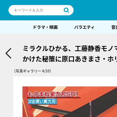
ドラマ・映画
バラエティ
音
ミラクルひかる、工藤静香モノマ
かけた秘策に原口あきまさ・ホ
（写真ギャラリー 4/10）