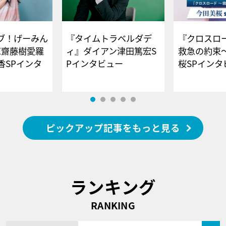
ブ！げーみん
『タイムトラベルダデ
『クロスロー
E齋藤樹愛羅
ィ』ダイアン津田篤宏S
救急の約束
香SPインタ
Pインタビュー
桜SPイ
ピックアップ記事をもっと見る
ランキング
RANKING