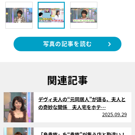
写真の記事を読む
関連記事
サムネイル
デヴィ夫人の“元同居人”が語る、夫人と
の奇妙な関係 夫人宅をホテ…
2025.09.29
サムネイル
「鳥貴族」を“貴族”が集う店と勘違い！