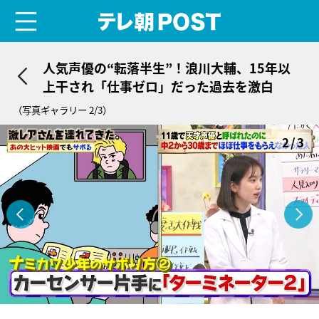
menu
テレ朝POST
人気声優の“転落半生”！浪川大輔、15年以
上干され「仕事ゼロ」だった過去を激白
（写真ギャラリー 2/3）
2/3