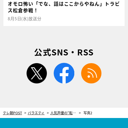
オモロ怖い「でな、話はここからやねん」トラビ
ス松倉参戦！
8月5日(水)放送分
公式SNS・RSS
twitter
facebook
rss
テレ朝POST
バラエティ
人気声優の“転落半生”！浪川大輔、15年以上干され「仕事ゼロ」だった過去を激白
写真2