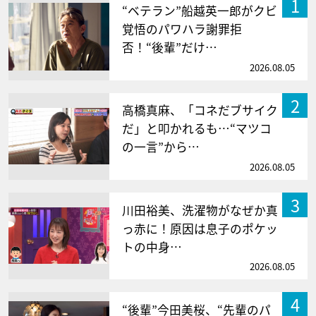
1
“ベテラン”船越英一郎がクビ
覚悟のパワハラ謝罪拒
否！“後輩”だけ…
2026.08.05
2
高橋真麻、「コネだブサイク
だ」と叩かれるも…“マツコ
の一言”から…
2026.08.05
3
川田裕美、洗濯物がなぜか真
っ赤に！原因は息子のポケッ
トの中身…
2026.08.05
4
“後輩”今田美桜、“先輩のパ