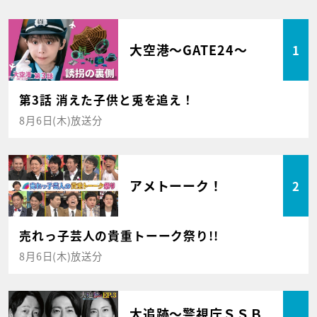
大空港～GATE24～
1
第3話 消えた子供と兎を追え！
8月6日(木)放送分
アメトーーク！
2
売れっ子芸人の貴重トーーク祭り!!
8月6日(木)放送分
大追跡～警視庁ＳＳＢ