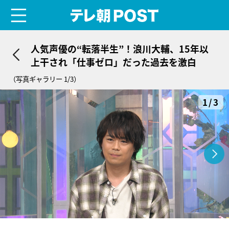
menu
テレ朝POST
人気声優の“転落半生”！浪川大輔、15年以
上干され「仕事ゼロ」だった過去を激白
（写真ギャラリー 1/3）
1/3