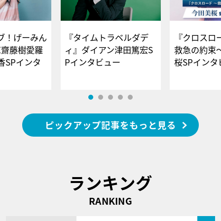
ブ！げーみん
『タイムトラベルダデ
『クロスロー
E齋藤樹愛羅
ィ』ダイアン津田篤宏S
救急の約束
香SPインタ
Pインタビュー
桜SPイ
ピックアップ記事をもっと見る
ランキング
RANKING