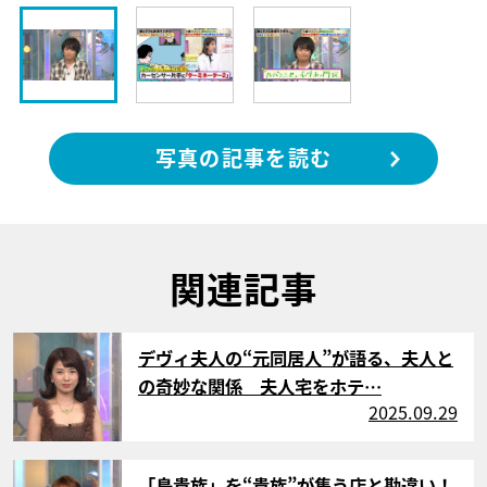
写真の記事を読む
関連記事
サムネイル
デヴィ夫人の“元同居人”が語る、夫人と
の奇妙な関係 夫人宅をホテ…
2025.09.29
サムネイル
「鳥貴族」を“貴族”が集う店と勘違い！