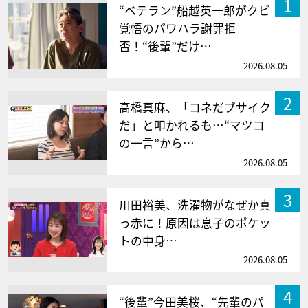
1
“ベテラン”船越英一郎がクビ
覚悟のパワハラ謝罪拒
否！“後輩”だけ…
2026.08.05
2
高橋真麻、「コネだブサイク
だ」と叩かれるも…“マツコ
の一言”から…
2026.08.05
3
川田裕美、洗濯物がなぜか真
っ赤に！原因は息子のポケッ
トの中身…
2026.08.05
4
“後輩”今田美桜、“先輩のパ