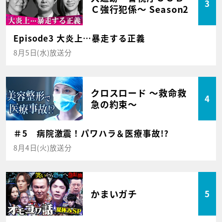
3
Ｃ強行犯係～ Season2
Episode3 大炎上…暴走する正義
8月5日(水)放送分
クロスロード ～救命救
4
急の約束～
＃5 病院激震！パワハラ＆医療事故!?
8月4日(火)放送分
かまいガチ
5