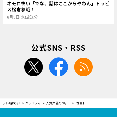
オモロ怖い「でな、話はここからやねん」トラビ
ス松倉参戦！
8月5日(水)放送分
公式SNS・RSS
twitter
facebook
rss
テレ朝POST
バラエティ
人気声優の“転落半生”！浪川大輔、15年以上干され「仕事ゼロ」だった過去を激白
写真1