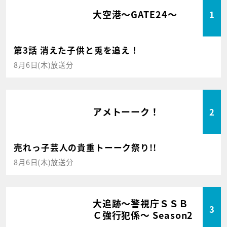
大空港～GATE24～
1
第3話 消えた子供と兎を追え！
8月6日(木)放送分
アメトーーク！
2
売れっ子芸人の貴重トーーク祭り!!
8月6日(木)放送分
大追跡～警視庁ＳＳＢ
3
Ｃ強行犯係～ Season2