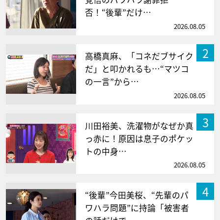
否！“後輩”だけ…
2026.08.05
2
高橋真麻、「コネだブサイク
だ」と叩かれるも…“マツコ
の一言”から…
2026.08.05
3
川田裕美、洗濯物がなぜか真
っ赤に！原因は息子のポケッ
トの中身…
2026.08.05
4
“後輩”今田美桜、“先輩のパ
ワハラ問題”に持論「被害者