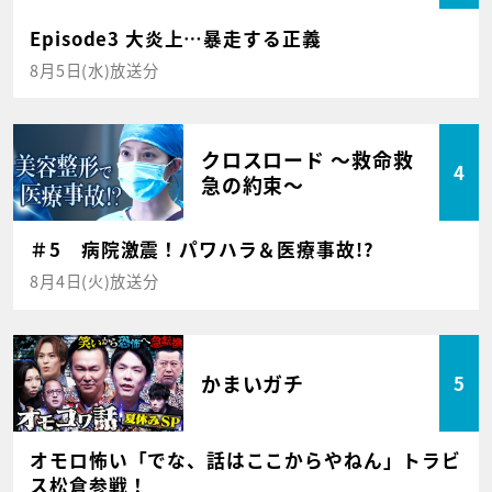
Episode3 大炎上…暴走する正義
8月5日(水)放送分
クロスロード ～救命救
4
急の約束～
＃5 病院激震！パワハラ＆医療事故!?
8月4日(火)放送分
かまいガチ
5
オモロ怖い「でな、話はここからやねん」トラビ
ス松倉参戦！