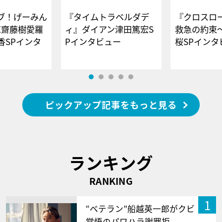
ブ！げーみん
『タイムトラベルダデ
『クロスロー
E齋藤樹愛羅
ィ』ダイアン津田篤宏S
救急の約束
香SPインタ
Pインタビュー
桜SPイ
ピックアップ記事をもっと見る
ランキング
RANKING
1
“ベテラン”船越英一郎がクビ
覚悟のパワハラ謝罪拒