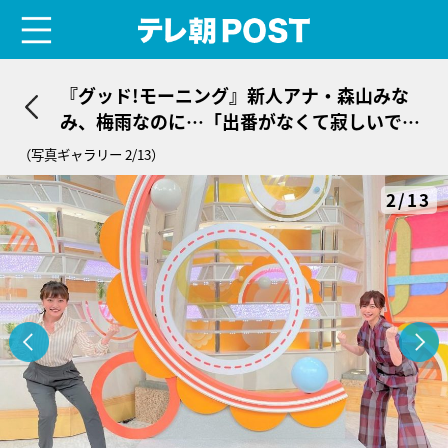
menu
テレ朝POST
『グッド!モーニング』新人アナ・森山みな
み、梅雨なのに…「出番がなくて寂しいで
す」
（写真ギャラリー 2/13）
2/13