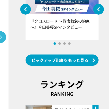
ぐ』＝LOV
『クロスロード ～救命救急の約束
『
香SPインタ
～』今田美桜SPインタビュー
ロ
ン
ピックアップ記事をもっと見る
ランキング
RANKING
1