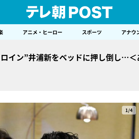
テレ
楽
アニメ・ヒーロー
スポーツ
アナウ
ヒロイン”井浦新をベッドに押し倒し…＜
1/4