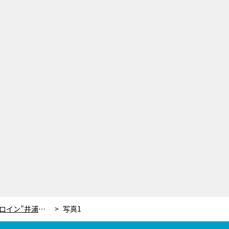
三浦翔平「俺だけ見てろよ」“ヒロイン”井浦新をベッドに押し倒し…＜あのキス＞
写真1