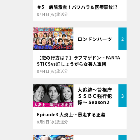
＃5 病院激震！パワハラ＆医療事故!?
8月4日(火)放送分
ロンドンハーツ
2
【恋の行方は？】ラブマゲドン…FANTA
STICSvs紅しょうがら女芸人軍団
8月4日(火)放送分
大追跡～警視庁
ＳＳＢＣ強行犯
3
係～ Season2
Episode3 大炎上…暴走する正義
8月5日(水)放送分