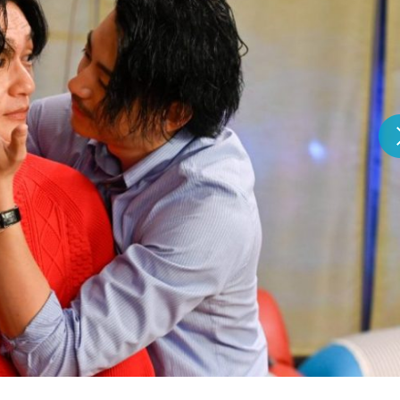
『アイ＝ラブ！げーみん
E齋藤樹愛羅＆佐々木舞
ビュー