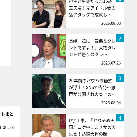
担任と生徒だった16歳
差夫婦！元アイドル妻の
猛アタックで成就し…
2026.08.03
2
長嶋一茂に「最悪なタレ
ントですよ！」大物タレ
ントが怒りのクレ…
2026.07.26
3
20年前のパワハラ疑惑
が浮上！SNSで告発…怒
声が公開され大炎上の…
2026.08.04
ットまと
4
U字工事、『かりそめ天
国』ロケ中にまさかの大
1.06.18
失言！熟練大将の顔…