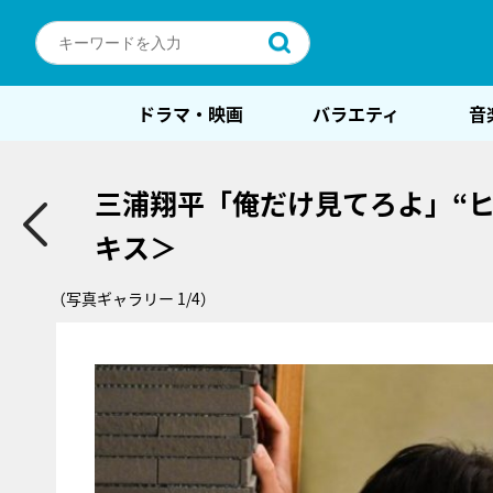
ドラマ・映画
バラエティ
音
三浦翔平「俺だけ見てろよ」“
キス＞
（写真ギャラリー 1/4）