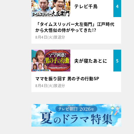
テレビ千鳥
4
「タイムスリッパー大左衛門」江戸時代
から大悟似の侍がやってきた!?
8月4日(火)放送分
夫が寝たあとに
5
ママを振り回す 男の子の行動SP
8月4日(火)放送分