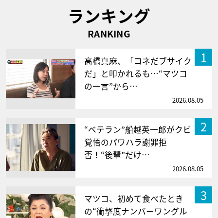
ランキング
RANKING
1
高橋真麻、「コネだブサイク
だ」と叩かれるも…“マツコ
の一言”から…
2026.08.05
2
“ベテラン”船越英一郎がクビ
覚悟のパワハラ謝罪拒
否！“後輩”だけ…
2026.08.05
3
マツコ、初めて食べたとき
の“衝撃度ナンバーワングル