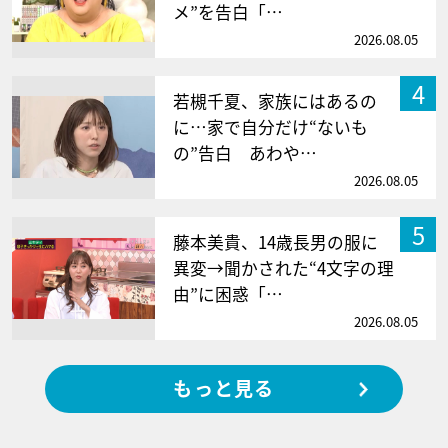
メ”を告白「…
2026.08.05
4
若槻千夏、家族にはあるの
に…家で自分だけ“ないも
の”告白 あわや…
2026.08.05
5
藤本美貴、14歳長男の服に
異変→聞かされた“4文字の理
由”に困惑「…
2026.08.05
もっと見る