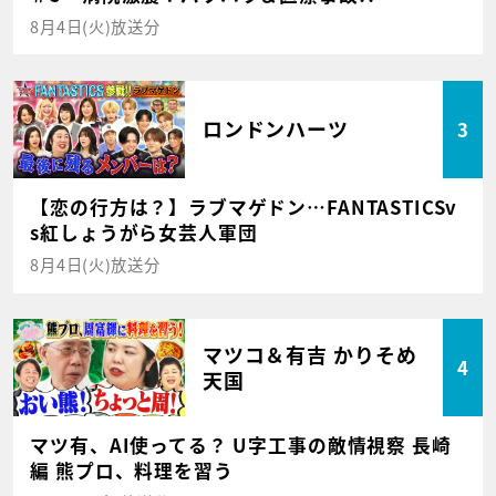
8月4日(火)放送分
ロンドンハーツ
3
【恋の行方は？】ラブマゲドン…FANTASTICSv
s紅しょうがら女芸人軍団
8月4日(火)放送分
マツコ＆有吉 かりそめ
4
天国
マツ有、AI使ってる？ U字工事の敵情視察 長崎
編 熊プロ、料理を習う