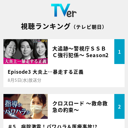
視聴ランキング
（テレビ朝日）
大追跡～警視庁ＳＳＢ
1
Ｃ強行犯係～ Season2
Episode3 大炎上…暴走する正義
8月5日(水)放送分
クロスロード ～救命救
2
急の約束～
＃5 病院激震！パワハラ＆医療事故!?