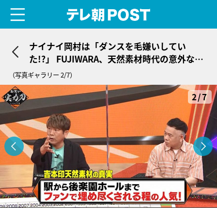
menu
テレ朝POST
ナイナイ岡村は「ダンスを毛嫌いしてい
た!?」 FUJIWARA、天然素材時代の意外な一
面を明かす
（写真ギャラリー 2/7）
2/7