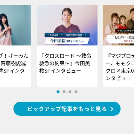
ブ！げーみん
『クロスロード ～救命
『マジプロ
E齋藤樹愛羅
救急の約束～』今田美
ー、ももク
香SPインタ
桜SPインタビュー
クロ×東京0
ンタビュー
ピックアップ記事をもっと見る