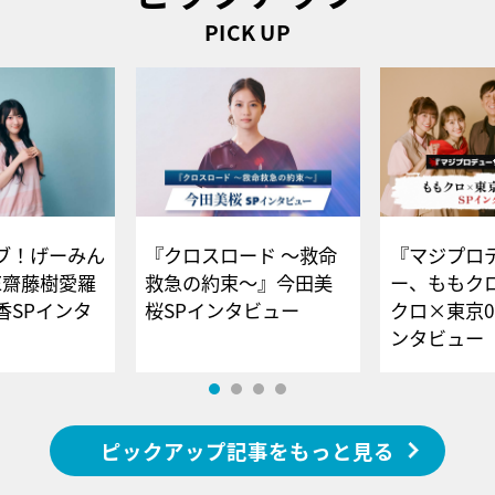
PICK UP
ブ！げーみん
『クロスロード ～救命
『マジプロ
E齋藤樹愛羅
救急の約束～』今田美
ー、ももク
香SPインタ
桜SPインタビュー
クロ×東京0
ンタビュー
ピックアップ記事をもっと見る