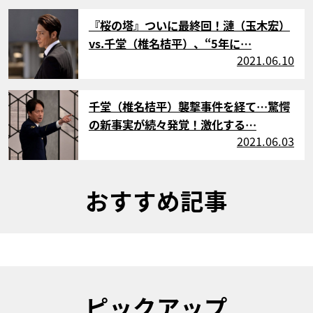
サムネイル
『桜の塔』ついに最終回！漣（玉木宏）
vs.千堂（椎名桔平）、“5年に…
2021.06.10
サムネイル
千堂（椎名桔平）襲撃事件を経て…驚愕
の新事実が続々発覚！激化する…
2021.06.03
おすすめ記事
ピックアップ