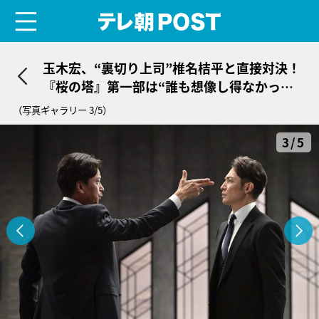
menu
テレ朝POST
玉木宏、“裏切り上司”椎名桔平と直接対決！
『桜の塔』第一部は“誰も想像し得なかった
結末”に
（写真ギャラリー 3/5）
3/5