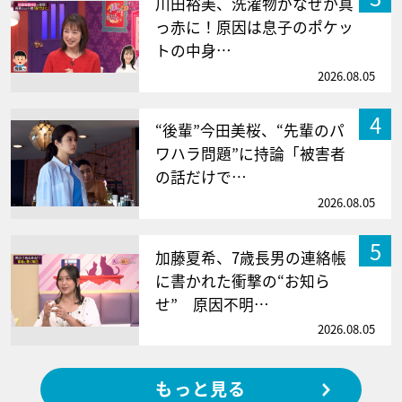
川田裕美、洗濯物がなぜか真
っ赤に！原因は息子のポケッ
トの中身…
2026.08.05
4
“後輩”今田美桜、“先輩のパ
ワハラ問題”に持論「被害者
の話だけで…
2026.08.05
5
加藤夏希、7歳長男の連絡帳
に書かれた衝撃の“お知ら
せ” 原因不明…
2026.08.05
もっと見る