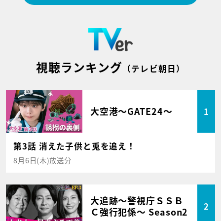
視聴ランキング
（テレビ朝日）
大空港～GATE24～
1
第3話 消えた子供と兎を追え！
8月6日(木)放送分
大追跡～警視庁ＳＳＢ
2
Ｃ強行犯係～ Season2