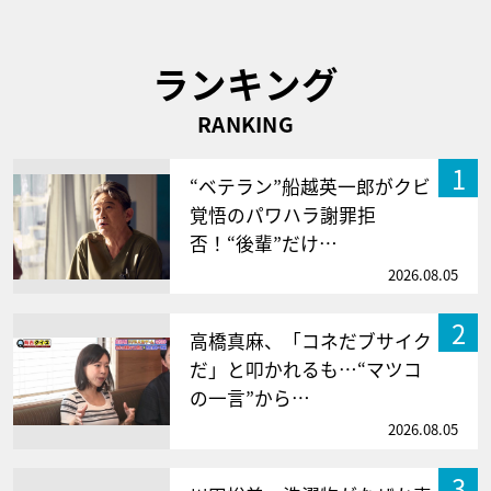
ランキング
RANKING
1
“ベテラン”船越英一郎がクビ
覚悟のパワハラ謝罪拒
否！“後輩”だけ…
2026.08.05
2
高橋真麻、「コネだブサイク
だ」と叩かれるも…“マツコ
の一言”から…
2026.08.05
3