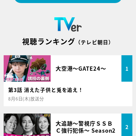
視聴ランキング
（テレビ朝日）
大空港～GATE24～
1
第3話 消えた子供と兎を追え！
8月6日(木)放送分
大追跡～警視庁ＳＳＢ
2
Ｃ強行犯係～ Season2