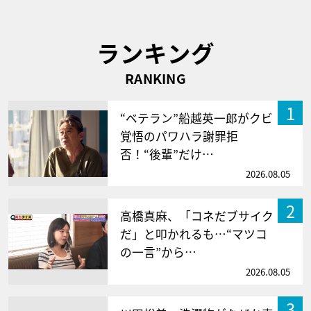
ランキング
RANKING
1
“ベテラン”船越英一郎がクビ
覚悟のパワハラ謝罪拒
否！“後輩”だけ…
2026.08.05
2
高橋真麻、「コネだブサイク
だ」と叩かれるも…“マツコ
の一言”から…
2026.08.05
3