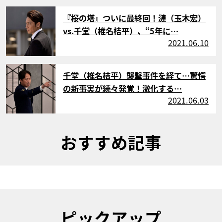
サムネイル
『桜の塔』ついに最終回！漣（玉木宏）
vs.千堂（椎名桔平）、“5年に…
2021.06.10
サムネイル
千堂（椎名桔平）襲撃事件を経て…驚愕
の新事実が続々発覚！激化する…
2021.06.03
おすすめ記事
ピックアップ