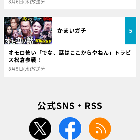
8月6日(木)放送分
かまいガチ
5
オモロ怖い「でな、話はここからやねん」トラビ
ス松倉参戦！
8月5日(水)放送分
公式SNS・RSS
twitter
facebook
rss