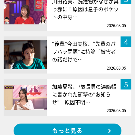
川田裕美、洗濯物がなぜか真
っ赤に！原因は息子のポケッ
トの中身…
2026.08.05
4
“後輩”今田美桜、“先輩のパ
ワハラ問題”に持論「被害者
の話だけで…
2026.08.05
5
加藤夏希、7歳長男の連絡帳
に書かれた衝撃の“お知ら
せ” 原因不明…
2026.08.05
もっと見る