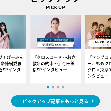
PICK UP
ブ！げーみん
『クロスロード ～救命
『マジプロ
E齋藤樹愛羅
救急の約束～』今田美
ー、ももク
香SPインタ
桜SPインタビュー
クロ×東京0
ンタビュー
ピックアップ記事をもっと見る