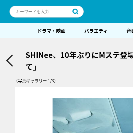
ドラマ・映画
バラエティ
音
SHINee、10年ぶりにMステ
て」
（写真ギャラリー 1/3）