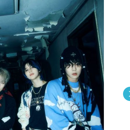
『アイ＝ラブ！げーみん
E齋藤樹愛羅＆佐々木舞
ビュー