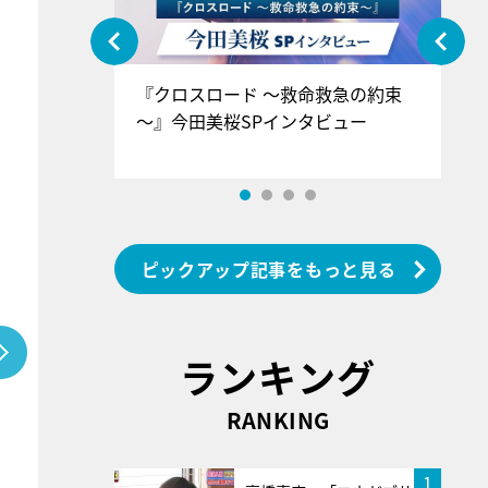
ぐ』＝LOV
『クロスロード ～救命救急の約束
『
香SPインタ
～』今田美桜SPインタビュー
ロ
ン
ピックアップ記事をもっと見る
ランキング
RANKING
1