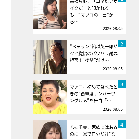
高橋真麻、「コネだブサ
イクだ」と叩かれる
も…“マツコの一言”か
ら…
2026.08.05
2
“ベテラン”船越英一郎が
クビ覚悟のパワハラ謝罪
拒否！“後輩”だけ…
2026.08.05
3
マツコ、初めて食べたと
きの“衝撃度ナンバーワ
ングルメ”を告白「…
2026.08.05
4
若槻千夏、家族にはある
のに…家で自分だけ“な