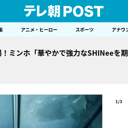
テレ
楽
アニメ・ヒーロー
スポーツ
アナウ
登場！ミンホ「華やかで強力なSHINeeを
1/3