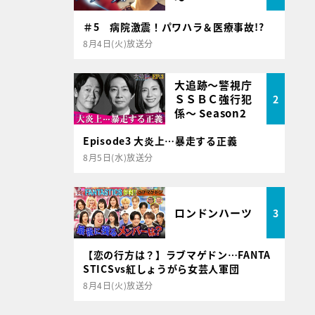
＃5 病院激震！パワハラ＆医療事故!?
8月4日(火)放送分
大追跡～警視庁
ＳＳＢＣ強行犯
2
係～ Season2
Episode3 大炎上…暴走する正義
8月5日(水)放送分
ロンドンハーツ
3
【恋の行方は？】ラブマゲドン…FANTA
STICSvs紅しょうがら女芸人軍団
8月4日(火)放送分