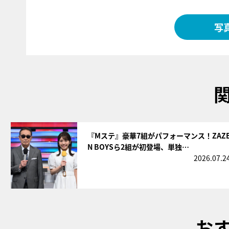
写
サムネイル
『Mステ』豪華7組がパフォーマンス！ZAZ
N BOYSら2組が初登場、単独…
2026.07.2
お