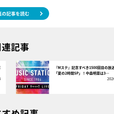
真の記事を読む
関連記事
サムネイル
E
『Mステ』記念すべき1500回目の放
「夏の2時間SP」！中森明菜は3…
4
202
すすめ記事