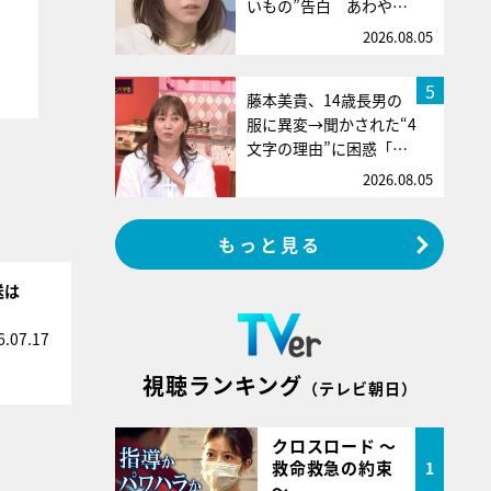
いもの”告白 あわや…
2026.08.05
5
藤本美貴、14歳長男の
服に異変→聞かされた“4
文字の理由”に困惑「…
2026.08.05
もっと見る
送は
6.07.17
視聴ランキング
（テレビ朝日）
クロスロード ～
救命救急の約束
1
～