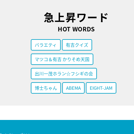
急上昇ワード
HOT WORDS
バラエティ
有吉クイズ
マツコ＆有吉 かりそめ天国
出川一茂ホラン☆フシギの会
博士ちゃん
ABEMA
EIGHT-JAM