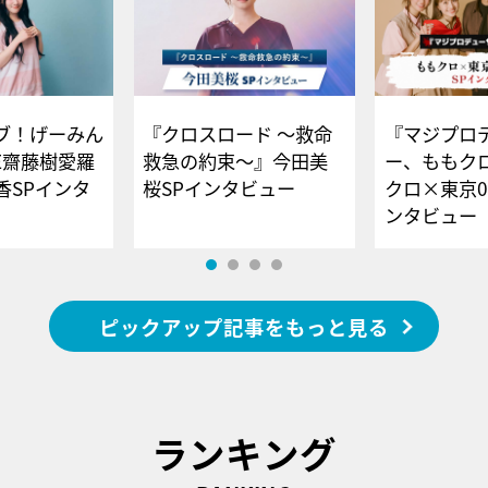
ブ！げーみん
『クロスロード ～救命
『マジプロ
E齋藤樹愛羅
救急の約束～』今田美
ー、ももク
香SPインタ
桜SPインタビュー
クロ×東京0
ンタビュー
ピックアップ記事をもっと見る
ランキング