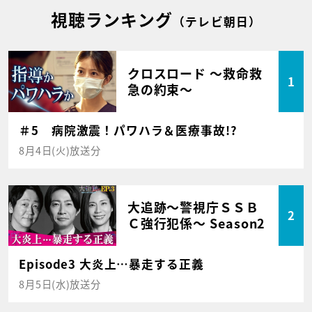
視聴ランキング
（テレビ朝日）
クロスロード ～救命救
1
急の約束～
＃5 病院激震！パワハラ＆医療事故!?
8月4日(火)放送分
大追跡～警視庁ＳＳＢ
2
Ｃ強行犯係～ Season2
Episode3 大炎上…暴走する正義
8月5日(水)放送分