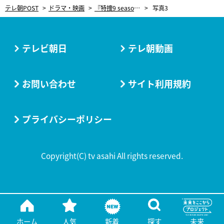
テレ朝POST
ドラマ・映画
『特捜9 season4』個性派刑事たちが集結＆全力疾走！あの“因縁の男”が立ちはだかる
写真3
テレビ朝日
テレ朝動画
お問い合わせ
サイト利用規約
プライバシーポリシー
Copyright(C) tv asahi All rights reserved.
ホーム
人気
新着
探す
未来