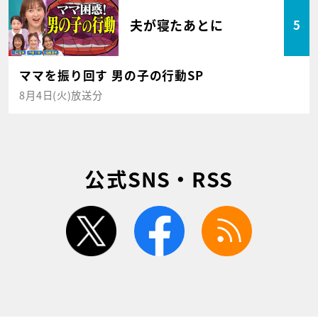
夫が寝たあとに
5
ママを振り回す 男の子の行動SP
8月4日(火)放送分
公式SNS・RSS
twitter
facebook
rss