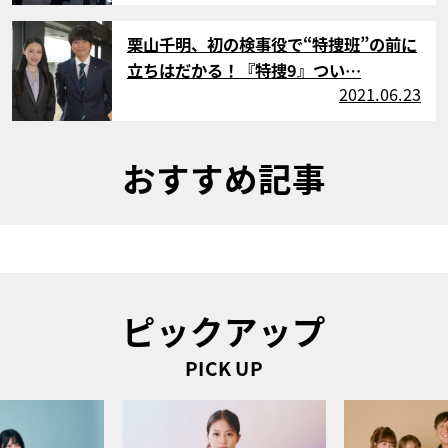
サムネイル
栗山千明、初の検事役で“特捜班”の前に
立ちはだかる！『特捜9』つい…
2021.06.23
おすすめ記事
ピックアップ
PICK UP