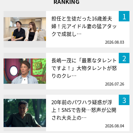
RANKING
1
担任と生徒だった16歳差夫
婦！元アイドル妻の猛アタッ
クで成就し…
2026.08.03
2
長嶋一茂に「最悪なタレント
ですよ！」大物タレントが怒
りのクレ…
2026.07.26
3
20年前のパワハラ疑惑が浮
上！SNSで告発…怒声が公開
され大炎上の…
2026.08.04