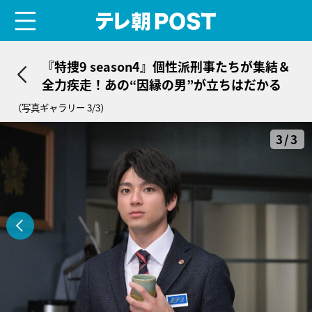
menu
テレ朝POST
『特捜9 season4』個性派刑事たちが集結＆
全力疾走！あの“因縁の男”が立ちはだかる
（写真ギャラリー 3/3）
3/3