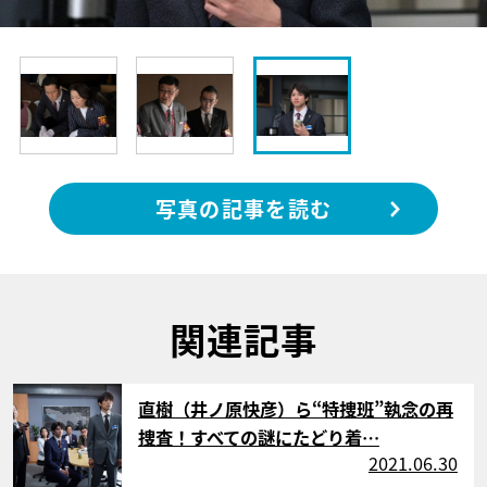
写真の記事を読む
関連記事
サムネイル
直樹（井ノ原快彦）ら“特捜班”執念の再
捜査！すべての謎にたどり着…
2021.06.30