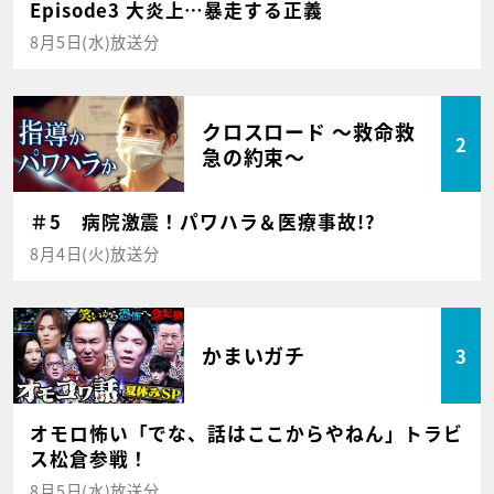
Episode3 大炎上…暴走する正義
8月5日(水)放送分
クロスロード ～救命救
2
急の約束～
＃5 病院激震！パワハラ＆医療事故!?
8月4日(火)放送分
かまいガチ
3
オモロ怖い「でな、話はここからやねん」トラビ
ス松倉参戦！
8月5日(水)放送分