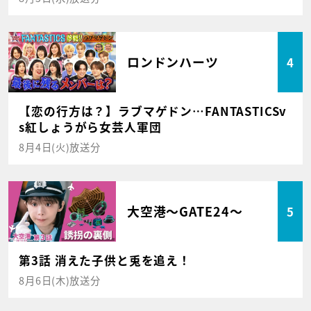
ロンドンハーツ
4
【恋の行方は？】ラブマゲドン…FANTASTICSv
s紅しょうがら女芸人軍団
8月4日(火)放送分
大空港～GATE24～
5
第3話 消えた子供と兎を追え！
8月6日(木)放送分