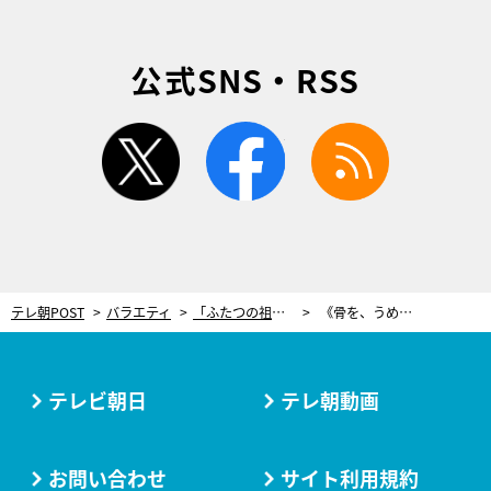
公式SNS・RSS
twitter
facebook
rss
テレ朝POST
バラエティ
「ふたつの祖国に根をおろしたい」現代美術家・スクリプカリウ落合安奈が問い続ける“土地”と“人”の結びつき
《骨を、うめる－one’s final home》 Photo by Masanobu Nishino
テレビ朝日
テレ朝動画
お問い合わせ
サイト利用規約