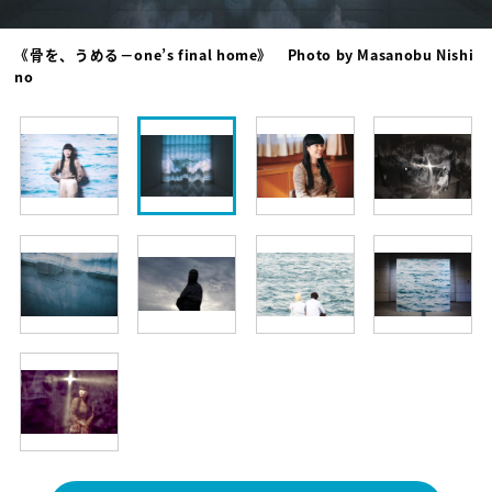
《骨を、うめる－one’s final home》 Photo by Masanobu Nishi
no