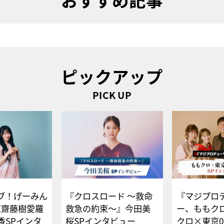
ピックアップ
PICK UP
ブ！げーみん
『クロスロード ～救命
『マジプロ
E齋藤樹愛羅
救急の約束～』今田美
ー、ももク
香SPインタ
桜SPインタビュー
クロ×東京0