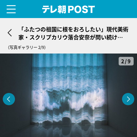
menu
テレ朝POST
「ふたつの祖国に根をおろしたい」現代美術
家・スクリプカリウ落合安奈が問い続け
る“土地”と“人”の結びつき
（写真ギャラリー 2/9）
2/9