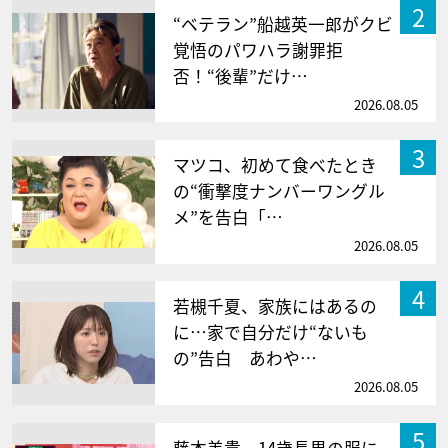
2
“ベテラン”船越英一郎がクビ
覚悟のパワハラ謝罪拒
否！“後輩”だけ…
2026.08.05
3
マツコ、初めて食べたとき
の“衝撃度ナンバーワングル
メ”を告白「…
2026.08.05
4
若槻千夏、家族にはあるの
に…家で自分だけ“ないも
の”告白 あわや…
2026.08.05
5
藤本美貴、14歳長男の服に