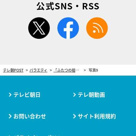
公式SNS・RSS
twitter
facebook
rss
テレ朝POST
バラエティ
「ふたつの祖国に根をおろしたい」現代美術家・スクリプカリウ落合安奈が問い続ける“土地”と“人”の結びつき
写真9
テレビ朝日
テレ朝動画
お問い合わせ
サイト利用規約