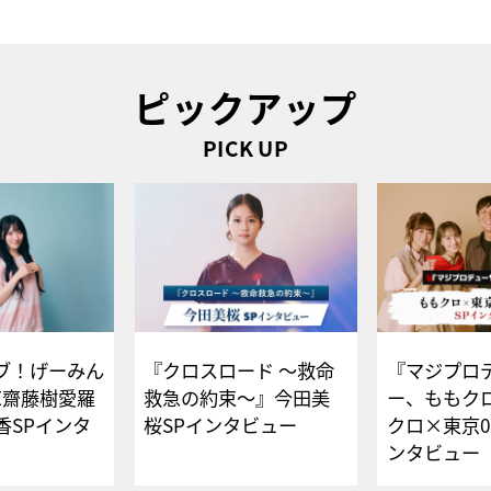
ピックアップ
PICK UP
ブ！げーみん
『クロスロード ～救命
『マジプロ
E齋藤樹愛羅
救急の約束～』今田美
ー、ももク
香SPインタ
桜SPインタビュー
クロ×東京0
ンタビュー