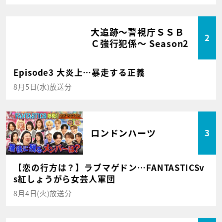
大追跡～警視庁ＳＳＢ
2
Ｃ強行犯係～ Season2
Episode3 大炎上…暴走する正義
8月5日(水)放送分
ロンドンハーツ
3
【恋の行方は？】ラブマゲドン…FANTASTICSv
s紅しょうがら女芸人軍団
8月4日(火)放送分