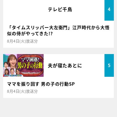
テレビ千鳥
4
「タイムスリッパー大左衛門」江戸時代から大悟
似の侍がやってきた!?
8月4日(火)放送分
夫が寝たあとに
5
ママを振り回す 男の子の行動SP
8月4日(火)放送分