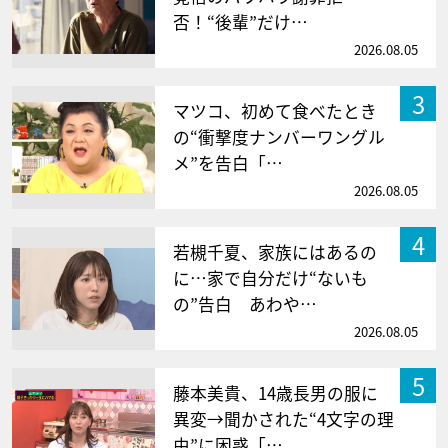
否！“後輩”だけ…
2026.08.05
3
マツコ、初めて食べたとき
の“衝撃度ナンバーワングル
メ”を告白「…
2026.08.05
4
若槻千夏、家族にはあるの
に…家で自分だけ“ないも
の”告白 あわや…
2026.08.05
5
藤本美貴、14歳長男の服に
異変→聞かされた“4文字の理
由”に困惑「…