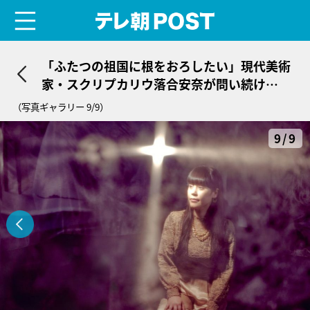
menu
テレ朝POST
「ふたつの祖国に根をおろしたい」現代美術
家・スクリプカリウ落合安奈が問い続け
る“土地”と“人”の結びつき
（写真ギャラリー 9/9）
9/9