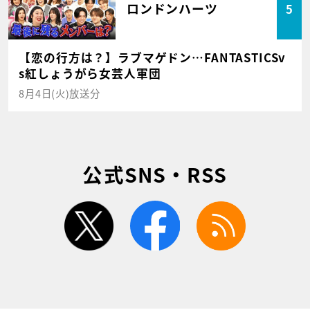
ロンドンハーツ
5
【恋の行方は？】ラブマゲドン…FANTASTICSv
s紅しょうがら女芸人軍団
8月4日(火)放送分
公式SNS・RSS
twitter
facebook
rss