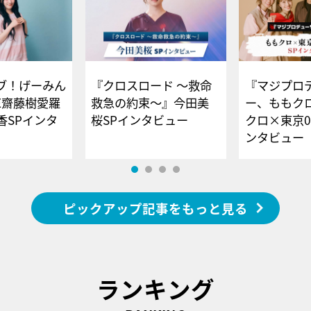
ブ！げーみん
『クロスロード ～救命
『マジプロ
E齋藤樹愛羅
救急の約束～』今田美
ー、ももク
香SPインタ
桜SPインタビュー
クロ×東京0
ンタビュー
ピックアップ記事をもっと見る
ランキング