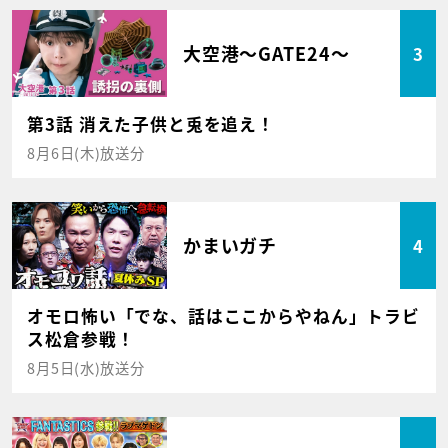
大空港～GATE24～
3
第3話 消えた子供と兎を追え！
8月6日(木)放送分
かまいガチ
4
オモロ怖い「でな、話はここからやねん」トラビ
ス松倉参戦！
8月5日(水)放送分