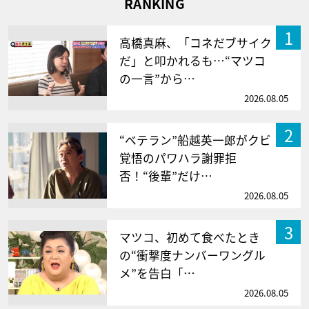
RANKING
1
高橋真麻、「コネだブサイク
だ」と叩かれるも…“マツコ
の一言”から…
2026.08.05
2
“ベテラン”船越英一郎がクビ
覚悟のパワハラ謝罪拒
否！“後輩”だけ…
2026.08.05
3
マツコ、初めて食べたとき
の“衝撃度ナンバーワングル
メ”を告白「…
2026.08.05