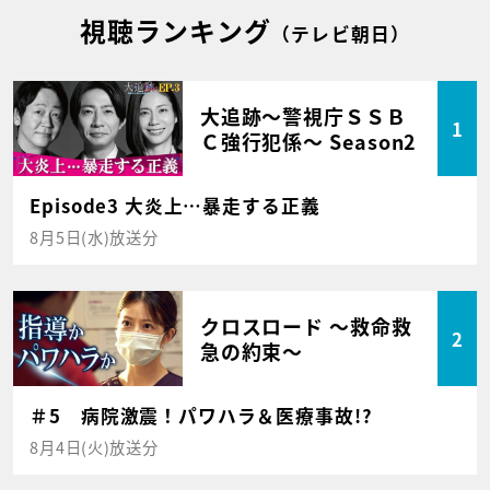
視聴ランキング
（テレビ朝日）
大追跡～警視庁ＳＳＢ
1
Ｃ強行犯係～ Season2
Episode3 大炎上…暴走する正義
8月5日(水)放送分
クロスロード ～救命救
2
急の約束～
＃5 病院激震！パワハラ＆医療事故!?
8月4日(火)放送分