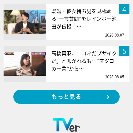
4
既婚・彼女持ち男を見極め
る“一言質問”をレインボー池
田が伝授！…
2026.08.07
5
高橋真麻、「コネだブサイク
だ」と叩かれるも…“マツコ
の一言”から…
2026.08.05
もっと見る