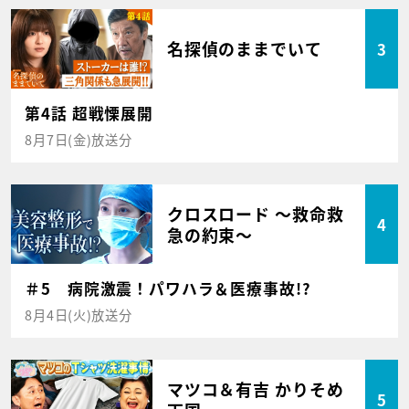
名探偵のままでいて
3
第4話 超戦慄展開
8月7日(金)放送分
クロスロード ～救命救
4
急の約束～
＃5 病院激震！パワハラ＆医療事故!?
8月4日(火)放送分
マツコ＆有吉 かりそめ
5