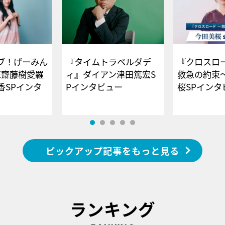
ブ！げーみん
『タイムトラベルダデ
『クロスロー
E齋藤樹愛羅
ィ』ダイアン津田篤宏S
救急の約束
香SPインタ
Pインタビュー
桜SPイ
ピックアップ記事をもっと見る
ランキング