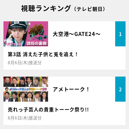
視聴ランキング
（テレビ朝日）
大空港～GATE24～
1
第3話 消えた子供と兎を追え！
8月6日(木)放送分
アメトーーク！
2
売れっ子芸人の貴重トーーク祭り!!
8月6日(木)放送分