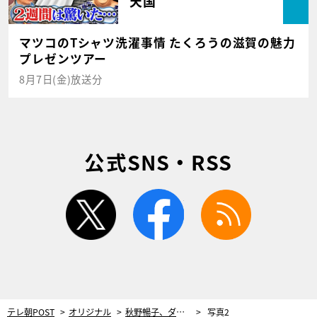
天国
マツコのTシャツ洗濯事情 たくろうの滋賀の魅力
プレゼンツアー
8月7日(金)放送分
公式SNS・RSS
twitter
facebook
rss
テレ朝POST
オリジナル
秋野暢子、ダイエット失敗で得た“学び”。大事なのは「落とした体重を維持すること」
写真2