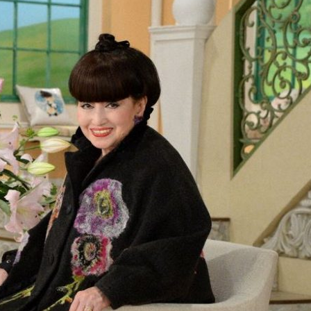
『アイ＝ラブ！げーみん
E齋藤樹愛羅＆佐々木舞
ビュー