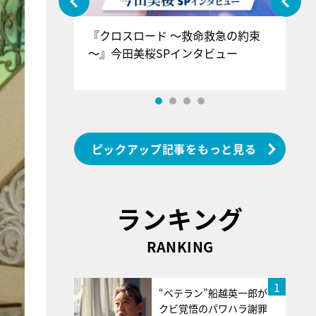
ぐ』＝LOV
『クロスロード ～救命救急の約束
『
香SPインタ
～』今田美桜SPインタビュー
ロ
ン
ピックアップ記事をもっと見る
ランキング
RANKING
1
“ベテラン”船越英一郎が
クビ覚悟のパワハラ謝罪