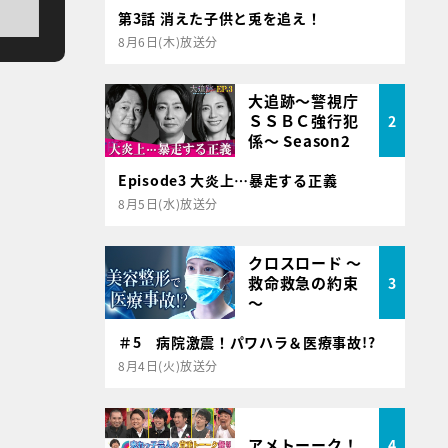
第3話 消えた子供と兎を追え！
8月6日(木)放送分
大追跡～警視庁
ＳＳＢＣ強行犯
2
係～ Season2
Episode3 大炎上…暴走する正義
8月5日(水)放送分
クロスロード ～
救命救急の約束
3
～
＃5 病院激震！パワハラ＆医療事故!?
8月4日(火)放送分
アメトーーク！
4