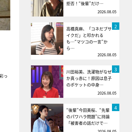
拒否！“後輩”だけ…
2026.08.05
2
高橋真麻、「コネだブサ
イクだ」と叩かれる
も…“マツコの一言”か
ら…
2026.08.05
3
川田裕美、洗濯物がなぜ
彩っ
か真っ赤に！原因は息子
のポケットの中身…
2026.08.05
4
“後輩”今田美桜、“先輩
のパワハラ問題”に持論
「被害者の話だけで…
2026.08.05