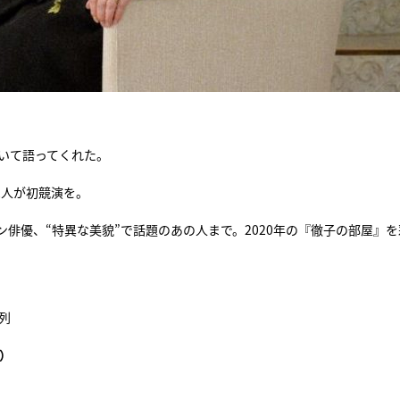
。
いて語ってくれた。
2人が初競演を。
俳優、“特異な美貌”で話題のあの人まで。2020年の『徹子の部屋』を
系列
）