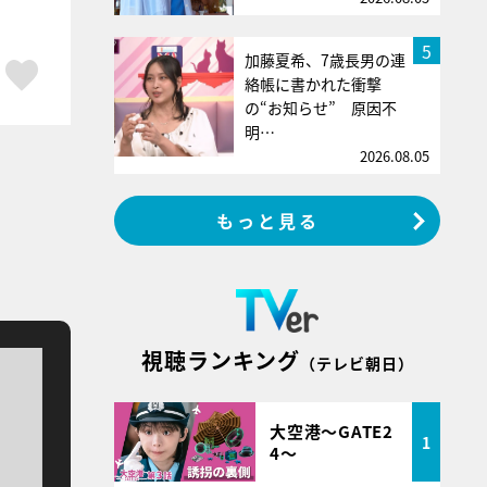
5
加藤夏希、7歳長男の連
ア
はてブ
スキボタン
絡帳に書かれた衝撃
の“お知らせ” 原因不
明…
2026.08.05
もっと見る
視聴ランキング
（テレビ朝日）
大空港～GATE2
1
4～