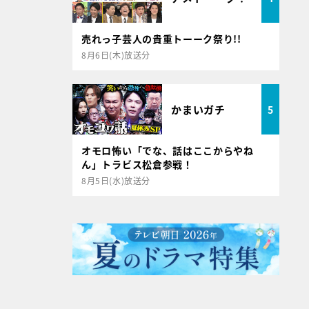
売れっ子芸人の貴重トーーク祭り!!
8月6日(木)放送分
かまいガチ
5
オモロ怖い「でな、話はここからやね
ん」トラビス松倉参戦！
8月5日(水)放送分