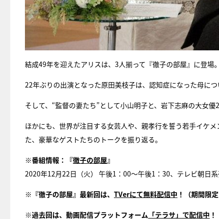
結成49年を迎えたアリスは、3人揃って『徹子の部屋』に登場
22年ぶりの出演となった原田美枝子は、認知症になった母につ
そして、“監督の妻たち”として小山明子と、岩下志麻の大女優
ほかにも、世界が注目する女芸人や、親孝行を誓う若手イケメン
た、豪華なゲストたちのトークを振り返る。
※番組情報：『
徹子の部屋
』
2020年12月22日（火） 午後1：00～午後1：30、テレビ朝日
※『徹子の部屋』最新回は、
TVerにて無料配信中
！（期間限定
※過去回は、動画配信プラットフォーム
「テラサ」で配信中
！