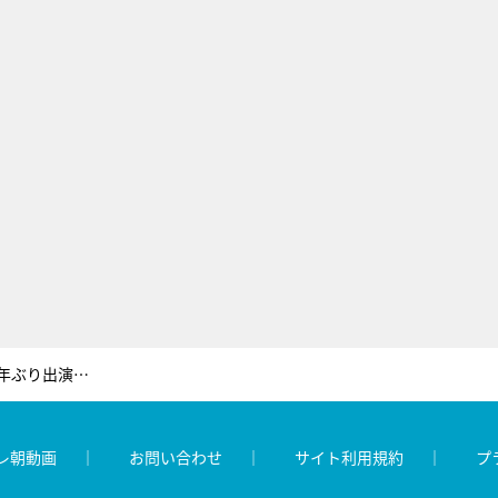
『徹子の部屋』2020年傑作選！22年ぶり出演の原田美枝子、認知症になった母について語る
レ朝動画
お問い合わせ
サイト利用規約
プ