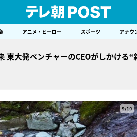
テレ
楽
アニメ・ヒーロー
スポーツ
アナウ
来 東大発ベンチャーのCEOがしかける“
9/10