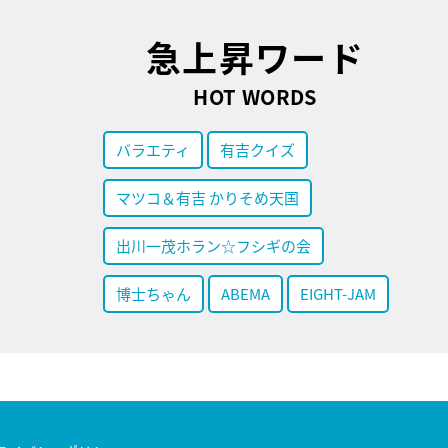
急上昇ワード
HOT WORDS
バラエティ
有吉クイズ
マツコ＆有吉 かりそめ天国
出川一茂ホラン☆フシギの会
博士ちゃん
ABEMA
EIGHT-JAM