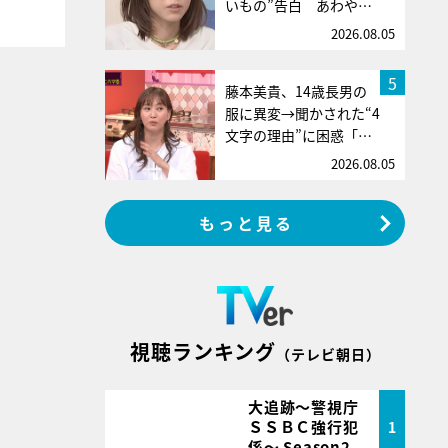
いもの”告白 あわや…
2026.08.05
5
藤本美貴、14歳長男の
服に異変→聞かされた“4
文字の理由”に困惑「…
2026.08.05
もっと見る
視聴ランキング
（テレビ朝日）
大追跡～警視庁
ＳＳＢＣ強行犯
1
係～ Season2