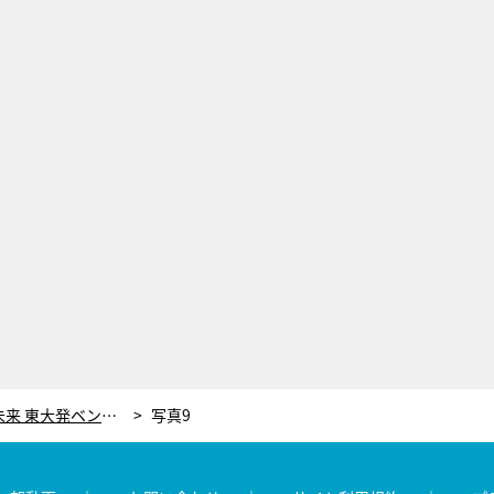
“水道からの自由”がもたらす未来 東大発ベンチャーのCEOがしかける“新たなインフラ”
写真9