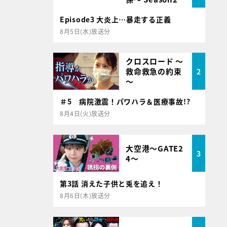
Episode3 大炎上…暴走する正義
8月5日(水)放送分
クロスロード ～
救命救急の約束
2
～
＃5 病院激震！パワハラ＆医療事故!?
8月4日(火)放送分
大空港～GATE2
3
4～
第3話 消えた子供と兎を追え！
8月6日(木)放送分