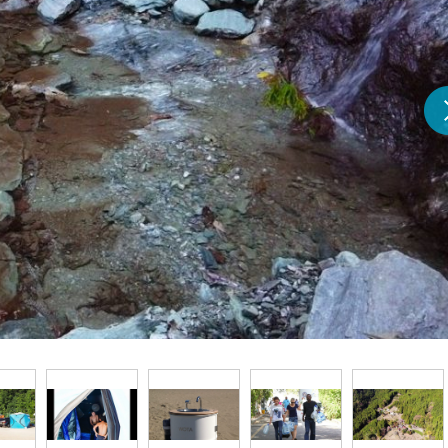
『アイ＝ラブ！げーみん
E齋藤樹愛羅＆佐々木舞
ビュー