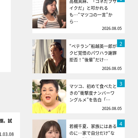
高橋真麻、「コネだブサ
イクだ」と叩かれる
も…“マツコの一言”か
ら…
2026.08.05
2
“ベテラン”船越英一郎が
クビ覚悟のパワハラ謝罪
拒否！“後輩”だけ…
2026.08.05
3
マツコ、初めて食べたと
きの“衝撃度ナンバーワ
ングルメ”を告白「…
2026.08.05
樹。試
4
若槻千夏、家族にはある
のに…家で自分だけ“な
1.03.08