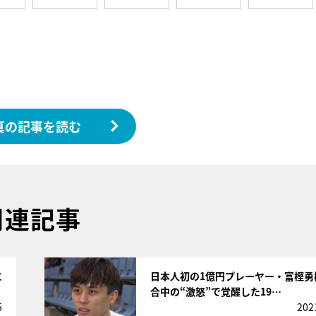
真の記事を読む
関連記事
サムネイル
に
日本人初の1億円プレーヤー・富樫勇
合中の“激怒”で覚醒した19…
5
202