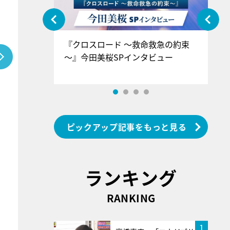
ぐ』＝LOV
『クロスロード ～救命救急の約束
『
香SPインタ
～』今田美桜SPインタビュー
ロ
ン
ピックアップ記事をもっと見る
ランキング
RANKING
1