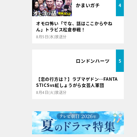
かまいガチ
4
オモロ怖い「でな、話はここからやね
ん」トラビス松倉参戦！
8月5日(水)放送分
ロンドンハーツ
5
【恋の行方は？】ラブマゲドン…FANTA
STICSvs紅しょうがら女芸人軍団
8月4日(火)放送分