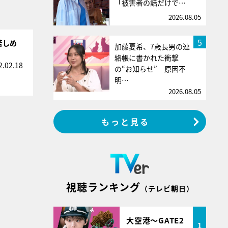
「被害者の話だけで…
2026.08.05
5
苦しめ
加藤夏希、7歳長男の連
絡帳に書かれた衝撃
2.02.18
の“お知らせ” 原因不
明…
2026.08.05
もっと見る
視聴ランキング
（テレビ朝日）
大空港～GATE2
1