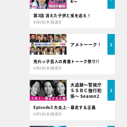
4～
第3話 消えた子供と兎を追え！
8月6日(木)放送分
アメトーーク！
2
売れっ子芸人の貴重トーーク祭り!!
8月6日(木)放送分
大追跡～警視庁
ＳＳＢＣ強行犯
3
係～ Season2
Episode3 大炎上…暴走する正義
8月5日(水)放送分