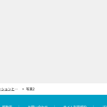
シシヤマザキが思い描く、アニメーションとアートの未来。コロナ禍で感じた壮大な気づきと希望
写真2
レ朝動画
お問い合わせ
サイト利用規約
プ