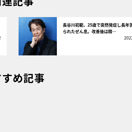
関連記事
サムネイル
長谷川初範、25歳で突然発症し長年
られたぜん息。改善後は精…
2
202
すすめ記事