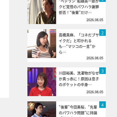
“ベテラン”船越英一郎が
クビ覚悟のパワハラ謝罪
拒否！“後輩”だけ…
2026.08.05
2
高橋真麻、「コネだブサ
イクだ」と叩かれる
も…“マツコの一言”か
ら…
2026.08.05
3
川田裕美、洗濯物がなぜ
か真っ赤に！原因は息子
のポケットの中身…
2026.08.05
4
“後輩”今田美桜、“先輩
のパワハラ問題”に持論