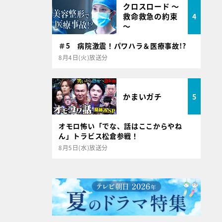
クロスロード ～
救命救急の約束
4
～
＃5 病院激震！パワハラ＆医療事故!?
8月4日(火)放送分
かまいガチ
5
オモロ怖い「でな、話はここからやね
ん」トラビス松倉参戦！
8月5日(水)放送分