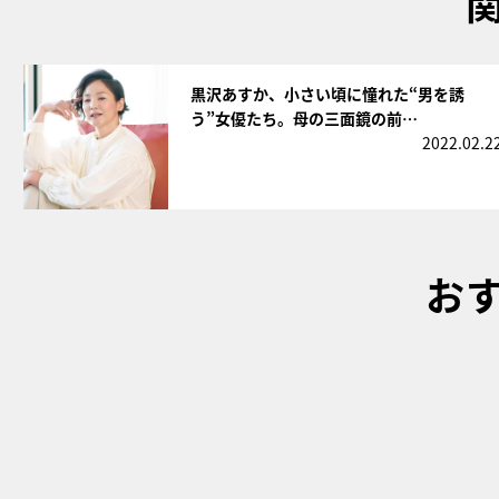
サムネイル
黒沢あすか、小さい頃に憧れた“男を誘
う”女優たち。母の三面鏡の前…
2022.02.2
お