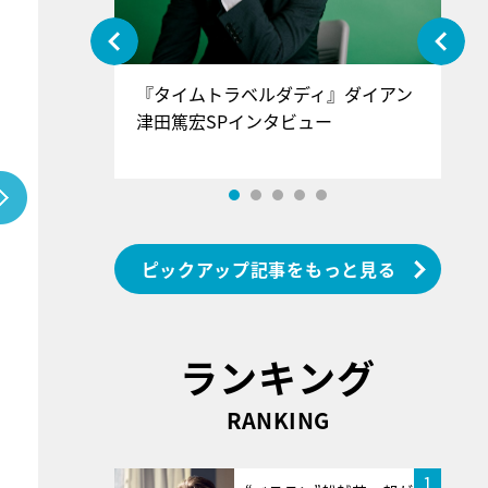
ぐ』＝LOV
『タイムトラベルダディ』ダイアン
『
香SPインタ
津田篤宏SPインタビュー
～
ピックアップ記事をもっと見る
ランキング
RANKING
1