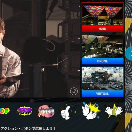
『アイ＝ラブ！げーみん
E齋藤樹愛羅＆佐々木舞
ビュー