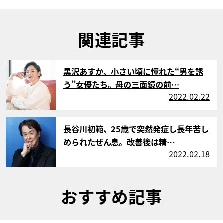
関連記事
サムネイル
黒沢あすか、小さい頃に憧れた“男を誘
う”女優たち。母の三面鏡の前…
2022.02.22
サムネイル
長谷川初範、25歳で突然発症し長年苦し
められたぜん息。改善後は精…
2022.02.18
おすすめ記事