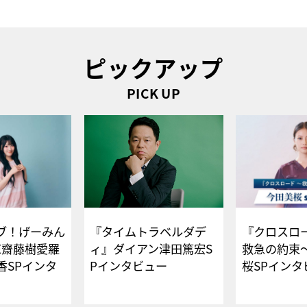
ピックアップ
PICK UP
ブ！げーみん
『タイムトラベルダデ
『クロスロー
E齋藤樹愛羅
ィ』ダイアン津田篤宏S
救急の約束
香SPインタ
Pインタビュー
桜SPイ