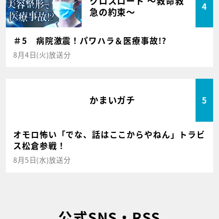
クロスロード ～救命救
4
急の約束～
＃5 病院激震！パワハラ＆医療事故!?
8月4日(火)放送分
かまいガチ
5
オモロ怖い「でな、話はここからやねん」トラビ
ス松倉参戦！
8月5日(水)放送分
公式SNS・RSS