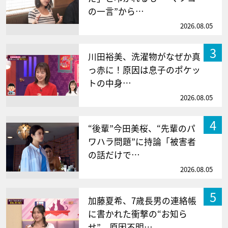
の一言”から…
2026.08.05
3
川田裕美、洗濯物がなぜか真
っ赤に！原因は息子のポケッ
トの中身…
2026.08.05
4
“後輩”今田美桜、“先輩のパ
ワハラ問題”に持論「被害者
の話だけで…
2026.08.05
5
加藤夏希、7歳長男の連絡帳
に書かれた衝撃の“お知ら
せ” 原因不明…