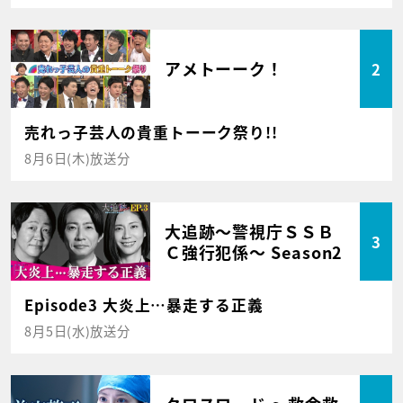
アメトーーク！
2
売れっ子芸人の貴重トーーク祭り!!
8月6日(木)放送分
大追跡～警視庁ＳＳＢ
3
Ｃ強行犯係～ Season2
Episode3 大炎上…暴走する正義
8月5日(水)放送分