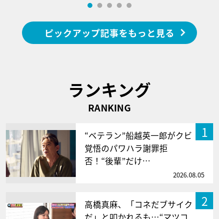
ピックアップ記事をもっと見る
ランキング
RANKING
1
“ベテラン”船越英一郎がクビ
覚悟のパワハラ謝罪拒
否！“後輩”だけ…
2026.08.05
2
高橋真麻、「コネだブサイク
だ」と叩かれるも…“マツコ