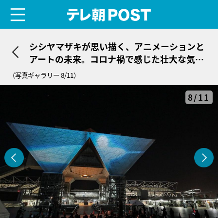
menu
テレ朝POST
シシヤマザキが思い描く、アニメーションと
アートの未来。コロナ禍で感じた壮大な気づ
きと希望
（写真ギャラリー 8/11）
8/11