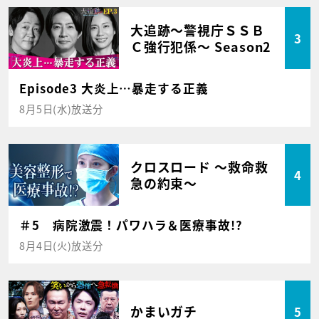
大追跡～警視庁ＳＳＢ
3
Ｃ強行犯係～ Season2
Episode3 大炎上…暴走する正義
8月5日(水)放送分
クロスロード ～救命救
4
急の約束～
＃5 病院激震！パワハラ＆医療事故!?
8月4日(火)放送分
かまいガチ
5