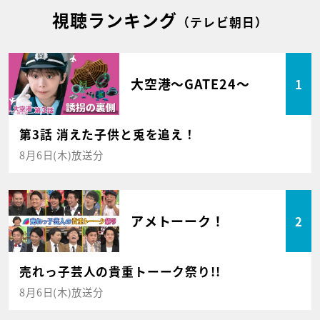
視聴ランキング
（テレビ朝日）
大空港～GATE24～
1
第3話 消えた子供と兎を追え！
8月6日(木)放送分
アメトーーク！
2
売れっ子芸人の貴重トーーク祭り!!
8月6日(木)放送分