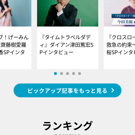
ブ！げーみん
『タイムトラベルダデ
『クロスロー
E齋藤樹愛羅
ィ』ダイアン津田篤宏S
救急の約束
香SPインタ
Pインタビュー
桜SPイ
ピックアップ記事をもっと見る
ランキング