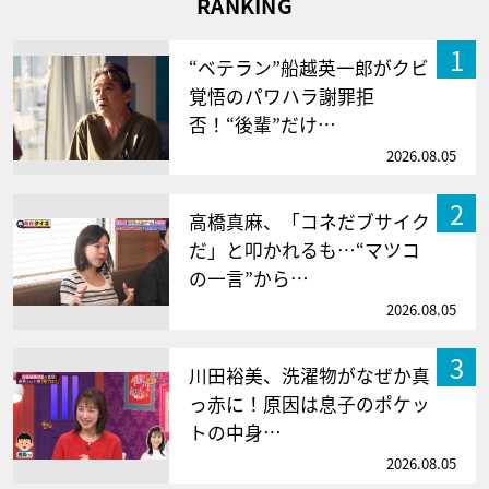
RANKING
1
“ベテラン”船越英一郎がクビ
覚悟のパワハラ謝罪拒
否！“後輩”だけ…
2026.08.05
2
高橋真麻、「コネだブサイク
だ」と叩かれるも…“マツコ
の一言”から…
2026.08.05
3
川田裕美、洗濯物がなぜか真
っ赤に！原因は息子のポケッ
トの中身…
2026.08.05