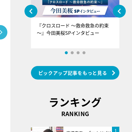
ぐ』＝LOV
『クロスロード ～救命救急の約束
『
香SPインタ
～』今田美桜SPインタビュー
ロ
ン
ピックアップ記事をもっと見る
ランキング
RANKING
1