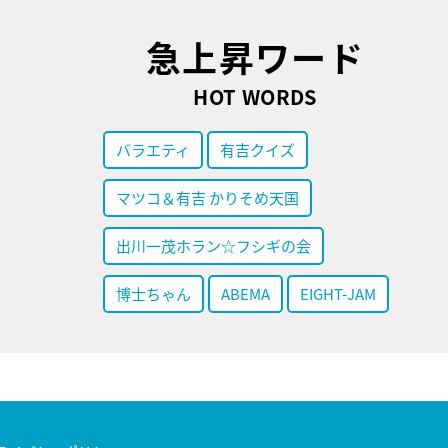
急上昇ワード
HOT WORDS
バラエティ
有吉クイズ
マツコ＆有吉 かりそめ天国
出川一茂ホラン☆フシギの会
博士ちゃん
ABEMA
EIGHT-JAM