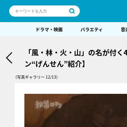
ドラマ・映画
バラエティ
音
「風・林・火・山」の名が付く
ン“げんせん”紹介】
（写真ギャラリー 12/13）