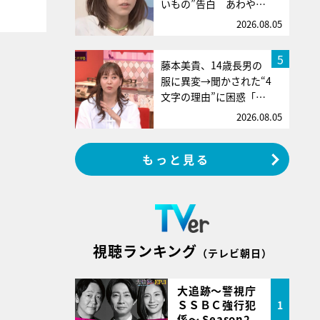
いもの”告白 あわや…
2026.08.05
5
藤本美貴、14歳長男の
服に異変→聞かされた“4
文字の理由”に困惑「…
2026.08.05
もっと見る
視聴ランキング
（テレビ朝日）
大追跡～警視庁
ＳＳＢＣ強行犯
1
係～ Season2