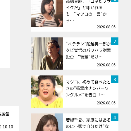
高橋真麻、「コネだブサ
イクだ」と叩かれる
も…“マツコの一言”か
ら…
2026.08.05
2
“ベテラン”船越英一郎が
クビ覚悟のパワハラ謝罪
拒否！“後輩”だけ…
2026.08.05
3
マツコ、初めて食べたと
きの“衝撃度ナンバーワ
ングルメ”を告白「…
2026.08.05
ああ気
4
若槻千夏、家族にはある
のに…家で自分だけ“な
0.10.10