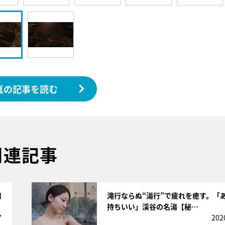
真の記事を読む
関連記事
サムネイル
用
滝行ならぬ“湯行”で疲れを癒す。「
持ちいい」渓谷の名湯【秘…
7
202