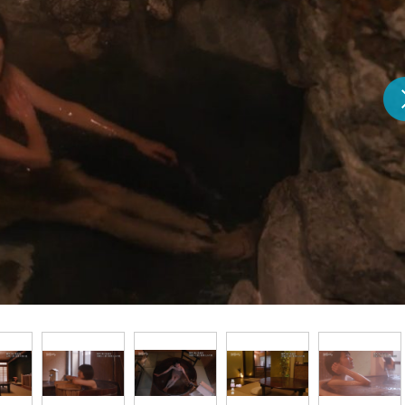
『アイ＝ラブ！げーみん
E齋藤樹愛羅＆佐々木舞
ビュー