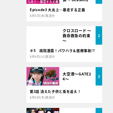
Episode3 大炎上…暴走する正義
8月5日(水)放送分
クロスロード ～
救命救急の約束
2
～
＃5 病院激震！パワハラ＆医療事故!?
8月4日(火)放送分
大空港～GATE2
3
4～
第3話 消えた子供と兎を追え！
8月6日(木)放送分