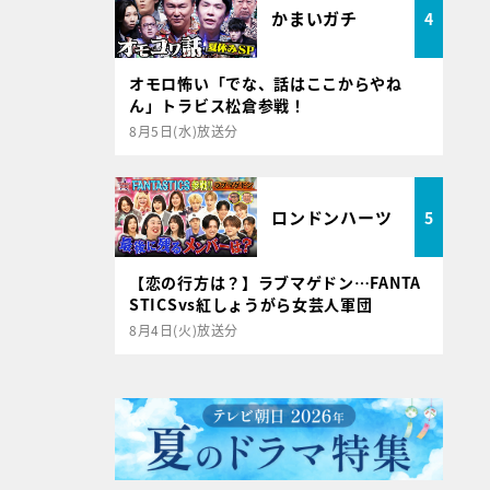
かまいガチ
4
オモロ怖い「でな、話はここからやね
ん」トラビス松倉参戦！
8月5日(水)放送分
ロンドンハーツ
5
【恋の行方は？】ラブマゲドン…FANTA
STICSvs紅しょうがら女芸人軍団
8月4日(火)放送分