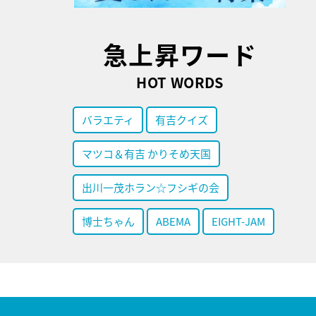
急上昇ワード
HOT WORDS
バラエティ
有吉クイズ
マツコ＆有吉 かりそめ天国
出川一茂ホラン☆フシギの会
博士ちゃん
ABEMA
EIGHT-JAM