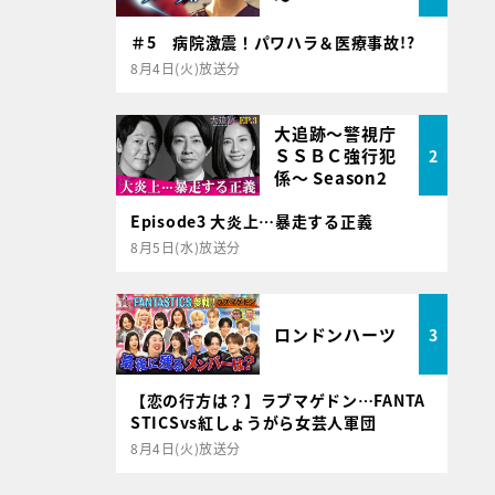
＃5 病院激震！パワハラ＆医療事故!?
8月4日(火)放送分
大追跡～警視庁
ＳＳＢＣ強行犯
2
係～ Season2
Episode3 大炎上…暴走する正義
8月5日(水)放送分
ロンドンハーツ
3
【恋の行方は？】ラブマゲドン…FANTA
STICSvs紅しょうがら女芸人軍団
8月4日(火)放送分