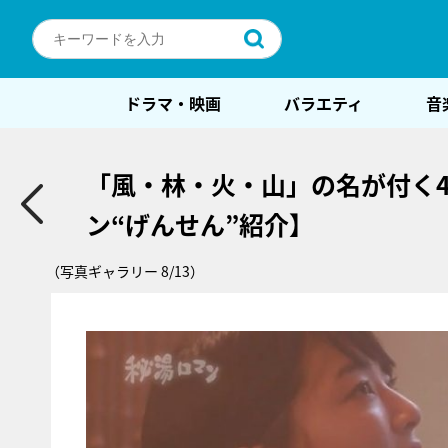
ドラマ・映画
バラエティ
音
「風・林・火・山」の名が付く
ン“げんせん”紹介】
（写真ギャラリー 8/13）