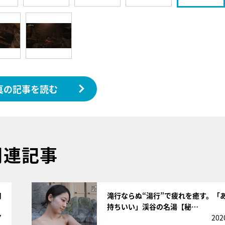
真の記事を読む
関連記事
サムネイル
用
滝行ならぬ“湯行”で疲れを癒す。「
持ちいい」渓谷の名湯【秘…
7
202