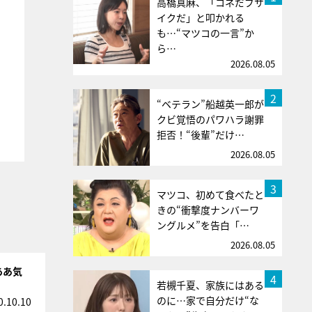
高橋真麻、「コネだブサ
イクだ」と叩かれる
も…“マツコの一言”か
ら…
2026.08.05
2
“ベテラン”船越英一郎が
クビ覚悟のパワハラ謝罪
拒否！“後輩”だけ…
2026.08.05
3
マツコ、初めて食べたと
きの“衝撃度ナンバーワ
ングルメ”を告白「…
2026.08.05
ああ気
4
若槻千夏、家族にはある
のに…家で自分だけ“な
0.10.10