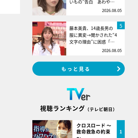
いもの”告白 あわや…
2026.08.05
5
藤本美貴、14歳長男の
服に異変→聞かされた“4
文字の理由”に困惑「…
2026.08.05
もっと見る
視聴ランキング
（テレビ朝日）
クロスロード ～
救命救急の約束
1
～