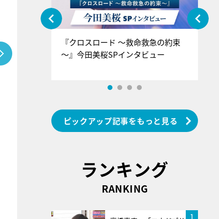
ぐ』＝LOV
『クロスロード ～救命救急の約束
『
香SPインタ
～』今田美桜SPインタビュー
ロ
ン
ピックアップ記事をもっと見る
ランキング
RANKING
1