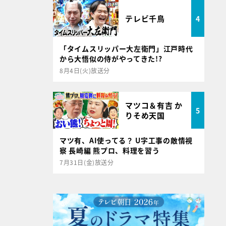
テレビ千鳥
4
「タイムスリッパー大左衛門」江戸時代
から大悟似の侍がやってきた!?
8月4日(火)放送分
マツコ＆有吉 か
5
りそめ天国
マツ有、AI使ってる？ U字工事の敵情視
察 長崎編 熊プロ、料理を習う
7月31日(金)放送分