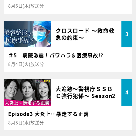
8月6日(木)放送分
クロスロード ～救命救
3
急の約束～
＃5 病院激震！パワハラ＆医療事故!?
8月4日(火)放送分
大追跡～警視庁ＳＳＢ
4
Ｃ強行犯係～ Season2
Episode3 大炎上…暴走する正義
8月5日(水)放送分