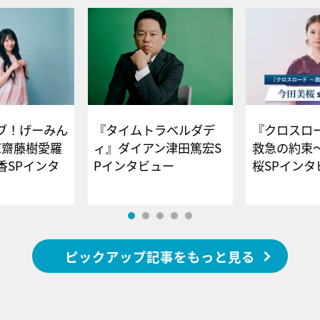
ブ！げーみん
『タイムトラベルダデ
『クロスロー
E齋藤樹愛羅
ィ』ダイアン津田篤宏S
救急の約束
香SPインタ
Pインタビュー
桜SPイ
ピックアップ記事をもっと見る