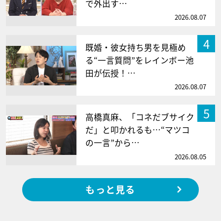
で外出す…
2026.08.07
4
既婚・彼女持ち男を見極め
る“一言質問”をレインボー池
田が伝授！…
2026.08.07
5
高橋真麻、「コネだブサイク
だ」と叩かれるも…“マツコ
の一言”から…
2026.08.05
もっと見る