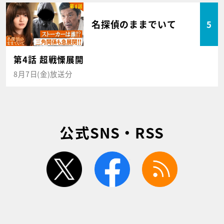
名探偵のままでいて
5
第4話 超戦慄展開
8月7日(金)放送分
公式SNS・RSS
twitter
facebook
rss