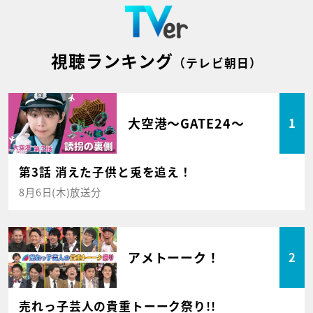
視聴ランキング
（テレビ朝日）
大空港～GATE24～
1
第3話 消えた子供と兎を追え！
8月6日(木)放送分
アメトーーク！
2
売れっ子芸人の貴重トーーク祭り!!