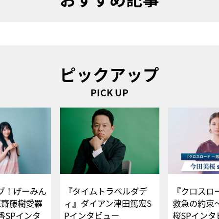
ピックアップ
PICK UP
ブ！げーみん
『タイムトラベルダデ
『クロスロー
E齋藤樹愛羅
ィ』ダイアン津田篤宏S
救急の約束
香SPインタ
Pインタビュー
桜SPイ