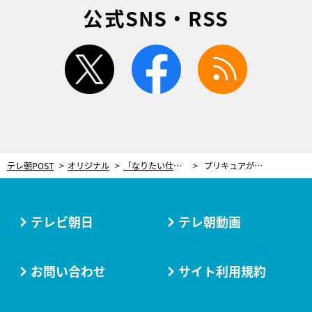
公式SNS・RSS
twitter
facebook
rss
テレ朝POST
オリジナル
「なりたい仕事がない…」高校3年時、“卒業後の進路”にアイドルを選び、勝ち取った少女＜大場結女＞
プリキュアが大好きだった小学生低学年時代
テレビ朝日
テレ朝動画
お問い合わせ
サイト利用規約