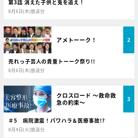
第3話 消えた子供と兎を追え！
8月6日(木)放送分
アメトーーク！
2
売れっ子芸人の貴重トーーク祭り!!
8月6日(木)放送分
クロスロード ～救命救
3
急の約束～
＃5 病院激震！パワハラ＆医療事故!?
8月4日(火)放送分