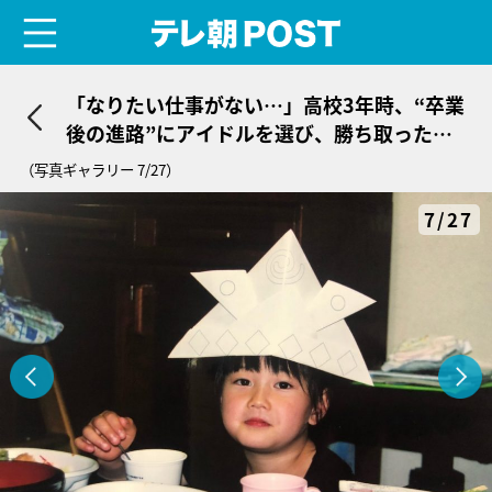
menu
テレ朝POST
「なりたい仕事がない…」高校3年時、“卒業
後の進路”にアイドルを選び、勝ち取った少
女＜大場結女＞
（写真ギャラリー 7/27）
7/27