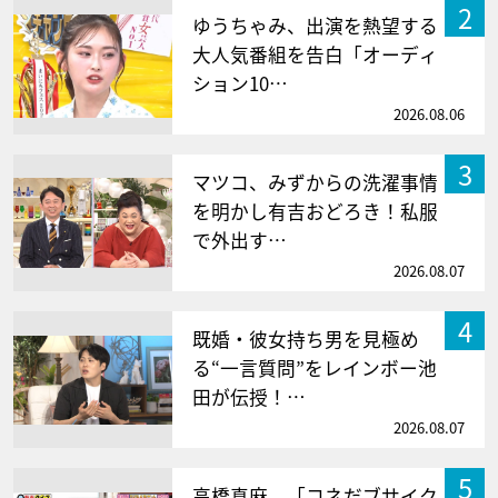
2
ゆうちゃみ、出演を熱望する
大人気番組を告白「オーディ
ション10…
2026.08.06
3
マツコ、みずからの洗濯事情
を明かし有吉おどろき！私服
で外出す…
2026.08.07
4
既婚・彼女持ち男を見極め
る“一言質問”をレインボー池
田が伝授！…
2026.08.07
5
高橋真麻、「コネだブサイク