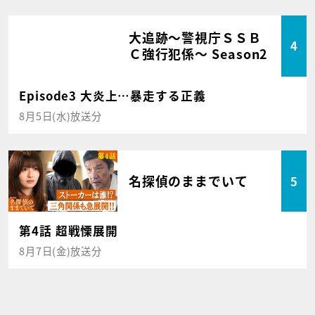
大追跡～警視庁ＳＳＢ
4
Ｃ強行犯係～ Season2
Episode3 大炎上…暴走する正義
8月5日(水)放送分
名探偵のままでいて
5
第4話 超戦慄展開
8月7日(金)放送分