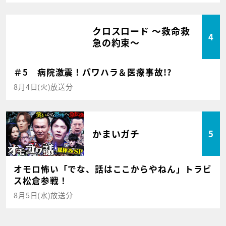
クロスロード ～救命救
4
急の約束～
＃5 病院激震！パワハラ＆医療事故!?
8月4日(火)放送分
かまいガチ
5
オモロ怖い「でな、話はここからやねん」トラビ
ス松倉参戦！
8月5日(水)放送分