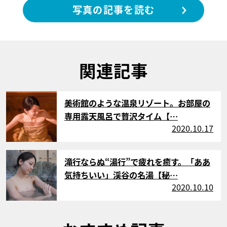
写真の記事を読む
関連記事
サムネイル
美術館のような温泉リゾート。お部屋の
専用露天風呂で贅沢タイム【…
2020.10.17
サムネイル
滝行ならぬ“湯行”で疲れを癒す。「ああ
気持ちいい」渓谷の名湯【秘…
2020.10.10