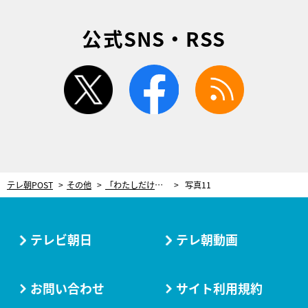
公式SNS・RSS
twitter
facebook
rss
テレ朝POST
その他
「わたしだけの温泉」。迫力ある渓谷美も味わえる贅沢な時間【秘湯ロマン“げんせん”紹介】
写真11
テレビ朝日
テレ朝動画
お問い合わせ
サイト利用規約