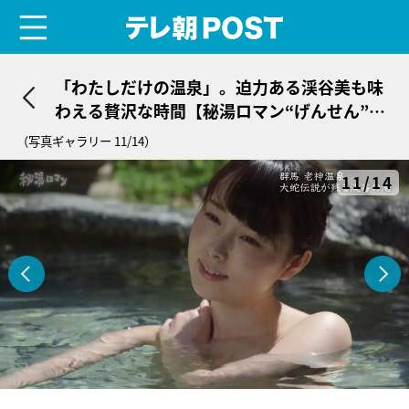
menu
テレ朝POST
「わたしだけの温泉」。迫力ある渓谷美も味
わえる贅沢な時間【秘湯ロマン“げんせん”紹
介】
（写真ギャラリー 11/14）
11/14