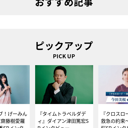
おすすめ記事
ピックアップ
PICK UP
ブ！げーみん
『タイムトラベルダデ
『クロスロー
E齋藤樹愛羅
ィ』ダイアン津田篤宏S
救急の約束
香SPインタ
Pインタビュー
桜SPイ