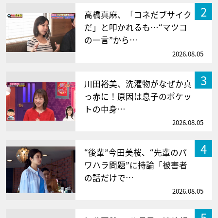
2
高橋真麻、「コネだブサイク
だ」と叩かれるも…“マツコ
の一言”から…
2026.08.05
3
川田裕美、洗濯物がなぜか真
っ赤に！原因は息子のポケッ
トの中身…
2026.08.05
4
“後輩”今田美桜、“先輩のパ
ワハラ問題”に持論「被害者
の話だけで…
2026.08.05
5