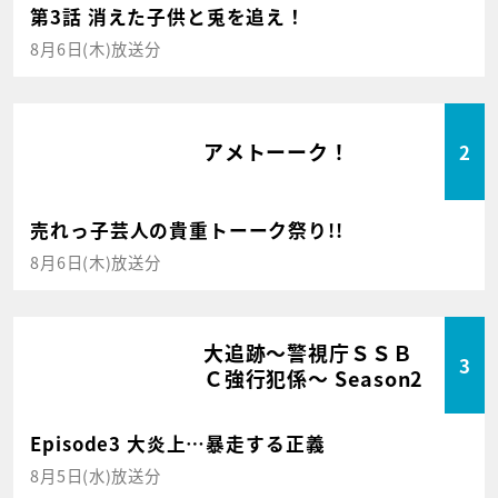
第3話 消えた子供と兎を追え！
8月6日(木)放送分
アメトーーク！
2
売れっ子芸人の貴重トーーク祭り!!
8月6日(木)放送分
大追跡～警視庁ＳＳＢ
3
Ｃ強行犯係～ Season2
Episode3 大炎上…暴走する正義
8月5日(水)放送分