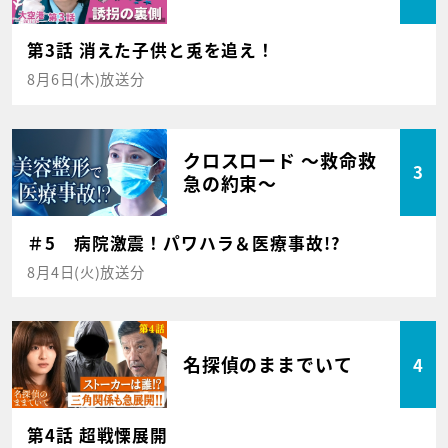
第3話 消えた子供と兎を追え！
8月6日(木)放送分
クロスロード ～救命救
3
急の約束～
＃5 病院激震！パワハラ＆医療事故!?
8月4日(火)放送分
名探偵のままでいて
4
第4話 超戦慄展開