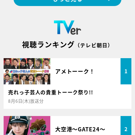
視聴ランキング
（テレビ朝日）
アメトーーク！
1
売れっ子芸人の貴重トーーク祭り!!
8月6日(木)放送分
大空港～GATE24～
2