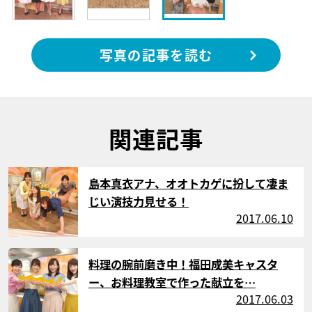
写真の記事を読む
関連記事
サムネイル
島本真衣アナ、オオトカゲに扮して凄ま
じい演技力見せる！
2017.06.10
サムネイル
料理の腕前磨き中！福田成美キャスタ
ー、お料理教室で作った献立を…
2017.06.03