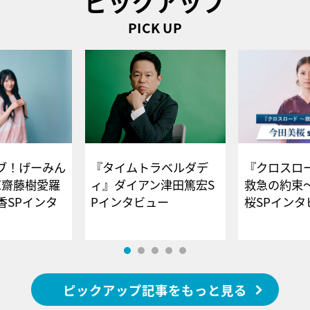
ピックアップ
PICK UP
ブ！げーみん
『タイムトラベルダデ
『クロスロー
E齋藤樹愛羅
ィ』ダイアン津田篤宏S
救急の約束
香SPインタ
Pインタビュー
桜SPイ
ピックアップ記事をもっと見る