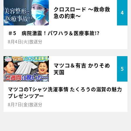
クロスロード ～救命救
4
急の約束～
＃5 病院激震！パワハラ＆医療事故!?
8月4日(火)放送分
マツコ＆有吉 かりそめ
5
天国
マツコのTシャツ洗濯事情 たくろうの滋賀の魅力
プレゼンツアー
8月7日(金)放送分