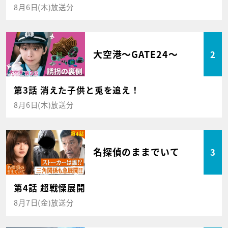
8月6日(木)放送分
大空港～GATE24～
2
第3話 消えた子供と兎を追え！
8月6日(木)放送分
名探偵のままでいて
3
第4話 超戦慄展開
8月7日(金)放送分