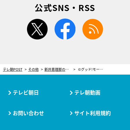
公式SNS・RSS
twitter
facebook
rss
テレ朝POST
その他
新井恵理那の手が見事！『グッド!モーニング』4姉妹が“こぶたのレース”再現
©グッド!モーニング
テレビ朝日
テレ朝動画
お問い合わせ
サイト利用規約