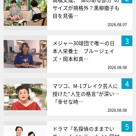
高橋文哉、“体のある部分”の
サイズが規格外？黒柳徹子も
目を見張…
2026.08.07
3
メジャー30球団で唯一の日
本人栄養士 ブルージェイ
ズ・岡本和真…
2026.08.08
4
マツコ、M-1ブレイク芸人に
授けた“人生の格言”が深い…
「幸せな時…
2026.08.08
5
ドラマ『名探偵のままでい