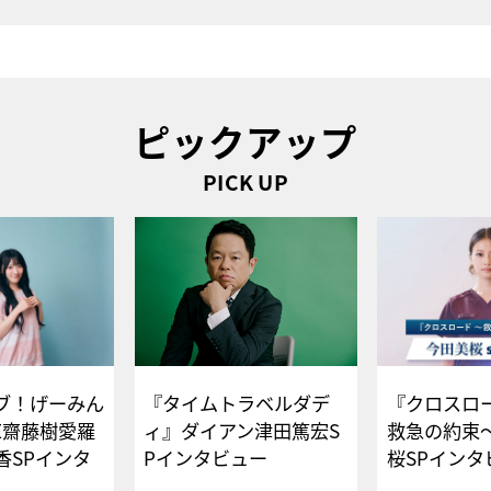
ピックアップ
PICK UP
ブ！げーみん
『タイムトラベルダデ
『クロスロー
E齋藤樹愛羅
ィ』ダイアン津田篤宏S
救急の約束
香SPインタ
Pインタビュー
桜SPイ