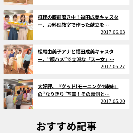
サムネイル
料理の腕前磨き中！福田成美キャスタ
ー、お料理教室で作った献立を…
2017.06.03
サムネイル
松尾由美子アナと福田成美キャスタ
ー、“顔ハメ”で立派な「スー女」…
2017.05.27
サムネイル
大好評、『グッド!モーニング4姉妹』
の“なりきり”写真！その裏側と…
2017.05.20
おすすめ記事