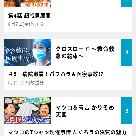
第4話 超戦慄展開
8月7日(金)放送分
クロスロード ～救命救
4
急の約束～
＃5 病院激震！パワハラ＆医療事故!?
8月4日(火)放送分
マツコ＆有吉 かりそめ
5
天国
マツコのTシャツ洗濯事情 たくろうの滋賀の魅力