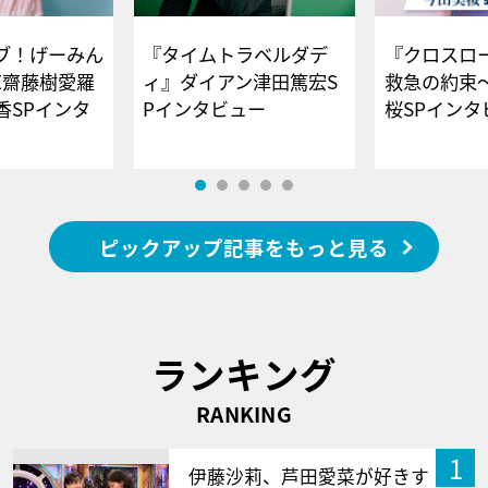
ブ！げーみん
『タイムトラベルダデ
『クロスロー
E齋藤樹愛羅
ィ』ダイアン津田篤宏S
救急の約束
香SPインタ
Pインタビュー
桜SPイ
ピックアップ記事をもっと見る
ランキング
RANKING
1
伊藤沙莉、芦田愛菜が好きす