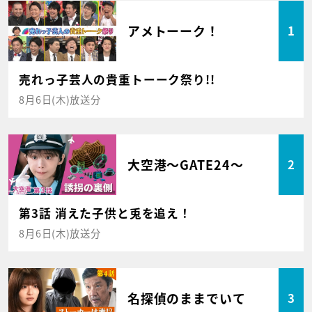
アメトーーク！
1
売れっ子芸人の貴重トーーク祭り!!
8月6日(木)放送分
大空港～GATE24～
2
第3話 消えた子供と兎を追え！
8月6日(木)放送分
名探偵のままでいて
3