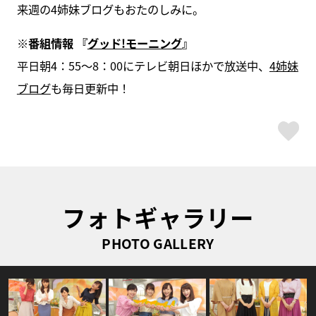
来週の4姉妹ブログもおたのしみに。
※番組情報 『
グッド!モーニング
』
平日朝4：55～8：00にテレビ朝日ほかで放送中、
4姉妹
ブログ
も毎日更新中！
ス
フォトギャラリー
PHOTO GALLERY