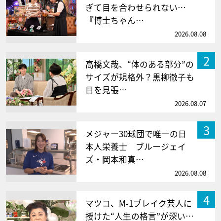
ぎて目を合わせられない…
『博士ちゃん…
2026.08.08
2
高橋文哉、“体のある部分”の
サイズが規格外？黒柳徹子も
目を見張…
2026.08.07
3
メジャー30球団で唯一の日
本人栄養士 ブルージェイ
ズ・岡本和真…
2026.08.08
4
マツコ、M-1ブレイク芸人に
授けた“人生の格言”が深い…