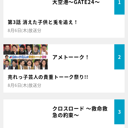
大空港～GATE24～
1
第3話 消えた子供と兎を追え！
8月6日(木)放送分
アメトーーク！
2
売れっ子芸人の貴重トーーク祭り!!
8月6日(木)放送分
クロスロード ～救命救
3
急の約束～