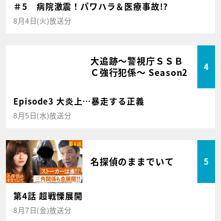
＃5 病院激震！パワハラ＆医療事故!?
8月4日(火)放送分
大追跡～警視庁ＳＳＢ
4
Ｃ強行犯係～ Season2
Episode3 大炎上…暴走する正義
8月5日(水)放送分
名探偵のままでいて
5
第4話 超戦慄展開
8月7日(金)放送分