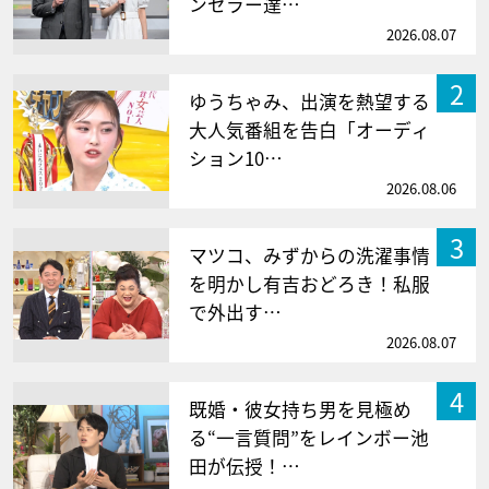
ンセラー達…
2026.08.07
2
ゆうちゃみ、出演を熱望する
大人気番組を告白「オーディ
ション10…
2026.08.06
3
マツコ、みずからの洗濯事情
を明かし有吉おどろき！私服
で外出す…
2026.08.07
4
既婚・彼女持ち男を見極め
る“一言質問”をレインボー池
田が伝授！…