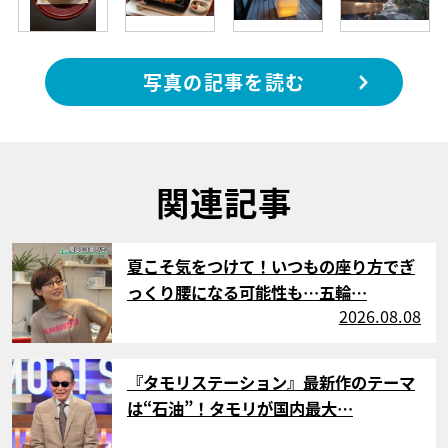
写真の記事を読む
関連記事
サムネイル
夏こそ気をつけて！いつもの座り方でぎ
っくり腰になる可能性も…五輪…
2026.08.08
サムネイル
『タモリステーション』最新作のテーマ
は“石油”！タモリが国内最大…