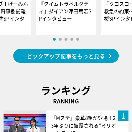
ブ！げーみん
『タイムトラベルダデ
『クロスロー
E齋藤樹愛羅
ィ』ダイアン津田篤宏S
救急の約束
香SPインタ
Pインタビュー
桜SPイ
ピックアップ記事をもっと見る
ランキング
RANKING
1
『Mステ』豪華8組が登場！2
3年ぶりに披露される“ミリオ