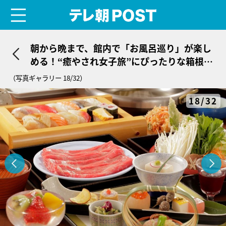
menu
テレ朝POST
朝から晩まで、館内で「お風呂巡り」が楽し
める！“癒やされ女子旅”にぴったりな箱根の
湯宿
（写真ギャラリー 18/32）
18/32