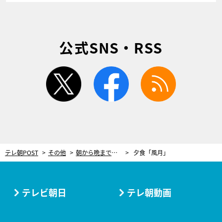
公式SNS・RSS
twitter
facebook
rss
テレ朝POST
その他
朝から晩まで、館内で「お風呂巡り」が楽しめる！“癒やされ女子旅”にぴったりな箱根の湯宿
夕食「風月」
テレビ朝日
テレ朝動画