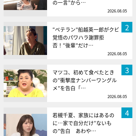
の一言”から…
2026.08.05
2
“ベテラン”船越英一郎がクビ
覚悟のパワハラ謝罪拒
否！“後輩”だけ…
2026.08.05
3
マツコ、初めて食べたとき
の“衝撃度ナンバーワングル
メ”を告白「…
2026.08.05
4
若槻千夏、家族にはあるの
に…家で自分だけ“ないも
の”告白 あわや…