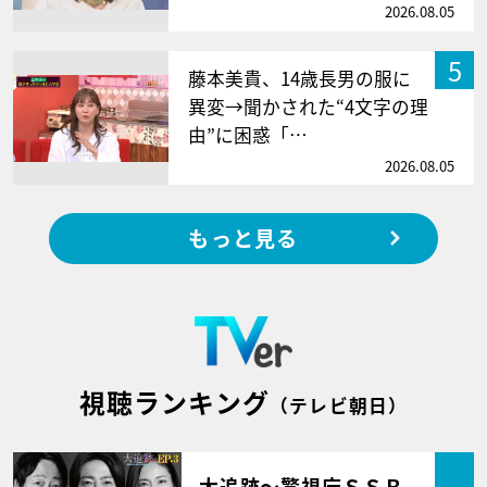
2026.08.05
5
藤本美貴、14歳長男の服に
異変→聞かされた“4文字の理
由”に困惑「…
2026.08.05
もっと見る
視聴ランキング
（テレビ朝日）
大追跡～警視庁ＳＳＢ