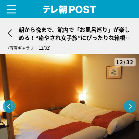
menu
テレ朝POST
朝から晩まで、館内で「お風呂巡り」が楽し
める！“癒やされ女子旅”にぴったりな箱根の
湯宿
（写真ギャラリー 12/32）
12/32