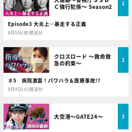
1
Ｃ強行犯係～ Season2
Episode3 大炎上…暴走する正義
8月5日(水)放送分
クロスロード ～救命救
2
急の約束～
＃5 病院激震！パワハラ＆医療事故!?
8月4日(火)放送分
大空港～GATE24～
3