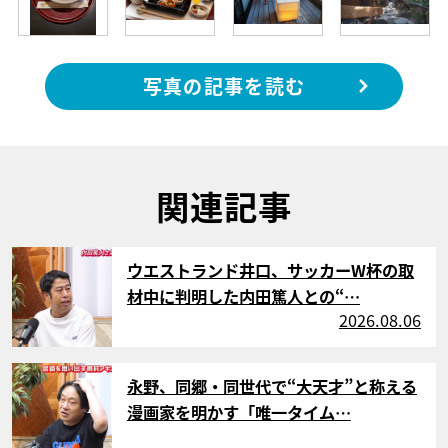
写真の記事を読む
関連記事
サムネイル
ウエストランド井口、サッカーW杯の取
材中に判明した内田篤人との“…
2026.08.06
サムネイル
永野、同郷・同世代で“大天才”と称える
漫画家を明かす「唯一タイム…