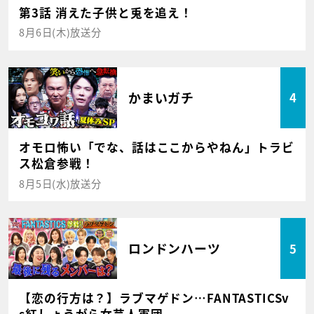
第3話 消えた子供と兎を追え！
8月6日(木)放送分
かまいガチ
4
オモロ怖い「でな、話はここからやねん」トラビ
ス松倉参戦！
8月5日(水)放送分
ロンドンハーツ
5
【恋の行方は？】ラブマゲドン…FANTASTICSv
s紅しょうがら女芸人軍団