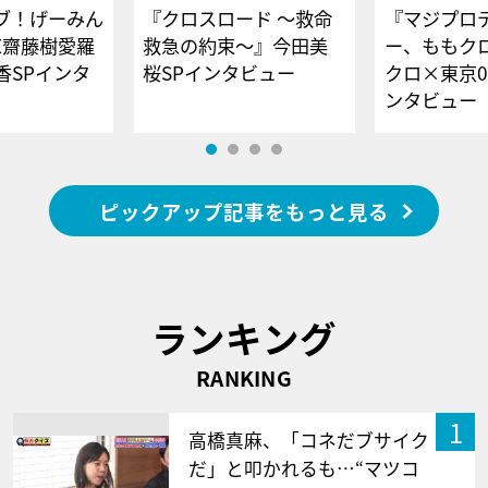
ブ！げーみん
『クロスロード ～救命
『マジプロ
E齋藤樹愛羅
救急の約束～』今田美
ー、ももク
香SPインタ
桜SPインタビュー
クロ×東京0
ンタビュー
ピックアップ記事をもっと見る
ランキング
RANKING
1
高橋真麻、「コネだブサイク
だ」と叩かれるも…“マツコ