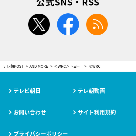
公式SNS・RSS
twitter
facebook
rss
テレ朝POST
AND MORE
＜WRC＞トヨタがダブル表彰台！最年少19歳ロバンペラ、オジェを相手に圧巻の大逆転
©WRC
テレビ朝日
テレ朝動画
お問い合わせ
サイト利用規約
プライバシーポリシー