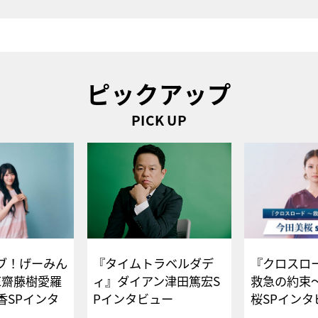
ピックアップ
PICK UP
ブ！げーみん
『タイムトラベルダデ
『クロスロー
E齋藤樹愛羅
ィ』ダイアン津田篤宏S
救急の約束
香SPインタ
Pインタビュー
桜SPイ