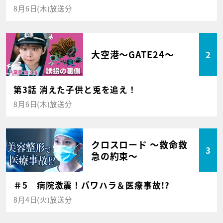
8月6日(木)放送分
大空港～GATE24～
2
第3話 消えた子供と兎を追え！
8月6日(木)放送分
クロスロード ～救命救
3
急の約束～
＃5 病院激震！パワハラ＆医療事故!?
8月4日(火)放送分