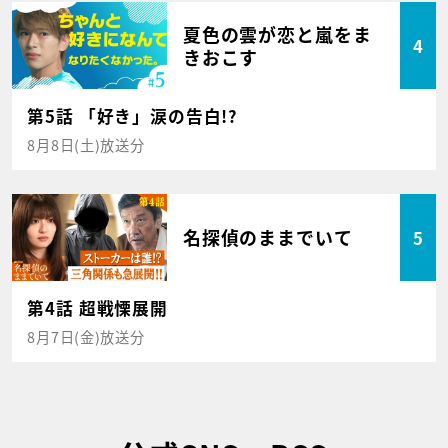
夏色の雲が恋と嵐をま
4
きおこす
第5話 「好き」涙の告白!?
8月8日(土)放送分
名探偵のままでいて
5
第4話 超戦慄展開
8月7日(金)放送分