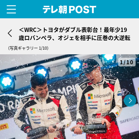
menu
テレ朝POST
＜WRC＞トヨタがダブル表彰台！最年少19
歳ロバンペラ、オジェを相手に圧巻の大逆転
（写真ギャラリー 1/10）
1/10