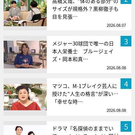
高橋文哉、“体のある部分”の
サイズが規格外？黒柳徹子も
目を見張…
2026.08.07
3
メジャー30球団で唯一の日
本人栄養士 ブルージェイ
ズ・岡本和真…
2026.08.08
4
マツコ、M-1ブレイク芸人に
授けた“人生の格言”が深い…
「幸せな時…
2026.08.08
5
ドラマ『名探偵のままでい